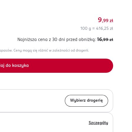
9
,99
zł
100 g = 416,25 zł
16
Najniższa cena z 30 dni
przed obniżką:
,99
zł
zapasów.
Ceny mogą się różnić w zależności od drogerii.
aj do koszyka
Wybierz drogerię
Szczegóły