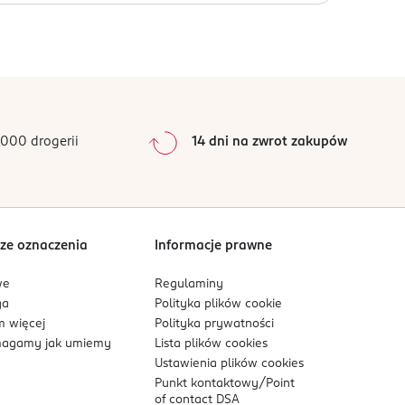
niż 25°C. Chronić przed bezpośrednim działaniem
0
%
0
%
0
%
0
%
000 drogerii
14 dni na zwrot zakupów
0
%
Sortowanie wg
data: od najnowszej
ze oznaczenia
Informacje prawne
we
Regulaminy
ga
Polityka plików
cookie
 więcej
Polityka prywatności
agamy jak umiemy
Lista plików
cookies
Ustawienia plików
cookies
Punkt kontaktowy/
Point
of contact DSA