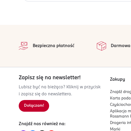
Nie stosować u dzieci. Przechowywać w pomieszcze
promieni słonecznych.
OSOBA/PODMIOT ODPOWIEDZIALNY
stopka
WIBO Adamczak sp. k.
na 
Kościerska 11
Wszystkie op
Bezpieczna płatność
Darmowa
83-300
Kartuzy
wibo@wibo.pl
586854760
PL-Polska
Zapisz się na newsletter!
Zakupy
Kod EAN
Lubisz być na bieżąco? Kliknij w przycisk
Znajdź drog
5 907439 136803
i zapisz się do newslettera.
Karta pod
Czyścioch
Dołączam!
Aplikacja 
Rossmann P
Drogeria i
Znajdź nas również na:
Marki