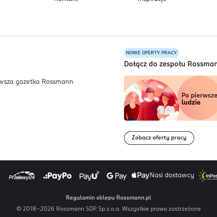
NOWE OFERTY PRACY
a
Dołącz do zespołu Rossma
Zobacz oferty pracy
Nasi dostawcy
Regulamin sklepu Rossmann.pl
© 2018-
2026
Rossmann SDP. Sp.z.o.o. Wszystkie prawa zastrzeżone