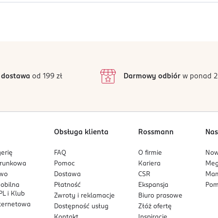
niach suchych w temperaturze nie niższej niż 5°C i nie wyższej 
Jak działają opinie?
5
4,9
/5
4
3
10 opinii
podstawie
inie są zweryfikowane zakupem.
2
 dostawa
od 199 zł
Darmowy odbiór
w ponad 2
1
Obsługa klienta
Rossmann
Nas
erię
FAQ
O firmie
No
arunkowa
Pomoc
Kariera
Me
owo
Dostawa
CSR
Mam
mobilna
Płatność
Ekspansja
Pom
L i Klub
Zwroty i reklamacje
Biuro prasowe
nternetowa
Dostępność usług
Złóż ofertę
Kontakt
Inspiracje