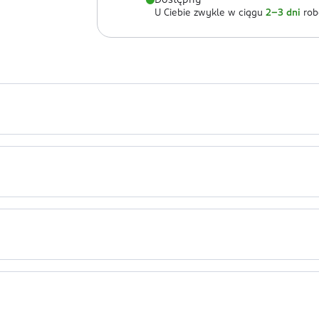
Dostępny
U Ciebie zwykle w ciągu
2-3 dni
rob
r 3, uwydatniające usta. Zawiera wit. E, olej rycynowy i migdałow
uwydatnienia i podkreślenia. Efekt trwa od 2 do 4 godzin.
YDECENE, OCTYLDODECANOL, SILICA DIMETHYL SILYLATE, PARFUM,
OIL, CALCIUM SODIUM BOROSILICATE, TOCOPHERYL ACETATE, BE
COL, TIN OXIDE, MICA, CI 77891, CI 73360.
st.