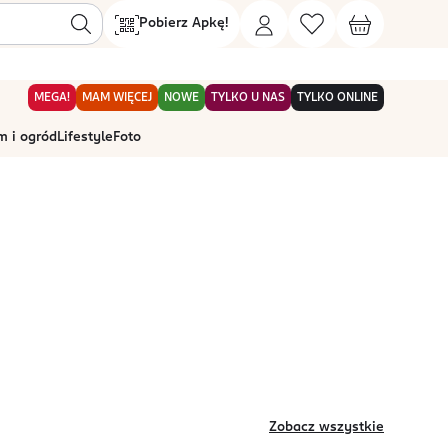
Pobierz Apkę!
MEGA!
MAM WIĘCEJ
NOWE
TYLKO U NAS
TYLKO ONLINE
 i ogród
Lifestyle
Foto
Zobacz wszystkie