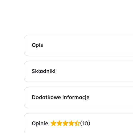
Opis
Regeneracyjne serum Lovely Full Lips w odcieniu n
ust. Łączy pielęgnację ust z przyjemnym efektem 
Składniki
Dostępny w trzech kolorach.
Ingredients: : POLYBUTENE, HYDROGENATED POL
COMMUNIS SEED OIL, PRUNUS AMYGDALUS DULCIS 
Dodatkowe informacje
CAPRYLYL GLYCOL, PHENOXYETHANOL, HEXYLENE GLY
PRZYGOTOWANIE I STOSOWANIE
Aplikuj wyłącznie na usta, omijając skórę wokół u
Opinie
(
10
)
OSTRZEŻENIA DOTYCZĄCE BEZPIECZEŃSTWA