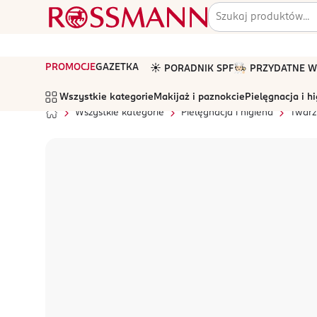
PROMOCJE
GAZETKA
☀️ PORADNIK SPF
🧑🏻‍🍳 PRZYDATNE
Wszystkie kategorie
Makijaż i paznokcie
Pielęgnacja i h
Wszystkie kategorie
Pielęgnacja i higiena
Twarz