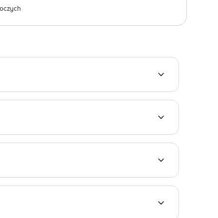
oczych
y. Pielęgnuje oraz podkreśla naturalny kształt
 LAURYL PEG/PPG-18/18 METHICONE, RICINUS
NZYL NICOTINATE, SYNTHETIC FLUORPHLOGOPITE,