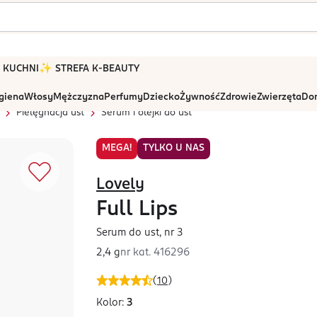
 W KUCHNI
✨ STREFA K-BEAUTY
igiena
Włosy
Mężczyzna
Perfumy
Dziecko
Żywność
Zdrowie
Zwierzęta
Dom
Pielęgnacja ust
Serum i olejki do ust
MEGA!
TYLKO U NAS
Lovely
Full Lips
Serum do ust, nr 3
2,4 g
nr kat.
416296
(
10
)
Kolor:
3