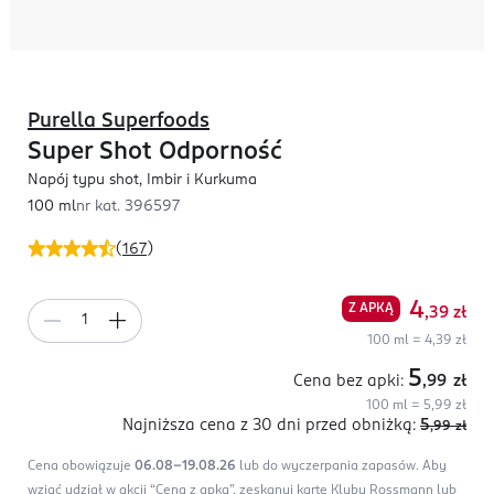
Purella Superfoods
Super Shot Odporność
Napój typu shot, Imbir i Kurkuma
100 ml
nr kat.
396597
(
167
)
4
Z APKĄ
,39
zł
100 ml = 4,39 zł
5
Cena bez apki:
,99
zł
100 ml = 5,99 zł
Najniższa cena z 30 dni
przed obniżką:
5
,99
zł
Cena obowiązuje
06.08-19.08.26
lub do wyczerpania zapasów.
Aby
wziąć udział w akcji “Cena z apką”, zeskanuj kartę Klubu Rossmann lub