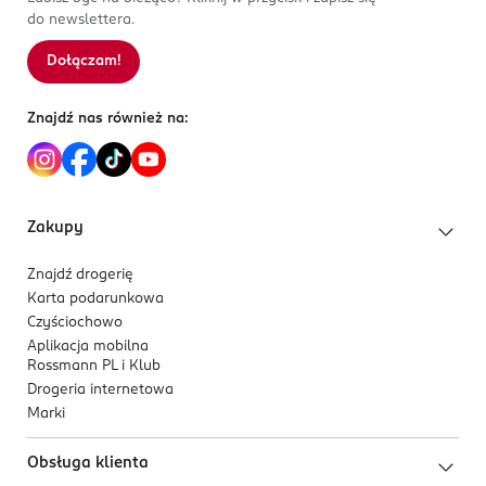
do newslettera.
Kod EAN
5 903246 567434
Dołączam!
Sortowanie wg
data: od najnowszej
Znajdź nas również na:
Zakupy
Znajdź drogerię
Karta podarunkowa
Czyściochowo
Aplikacja mobilna
Rossmann PL i Klub
Drogeria internetowa
Marki
Obsługa klienta