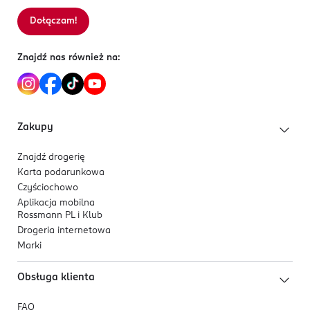
US-Stany Zjedn. Ameryki (Włącznie z Portoryko PR)
Dołączam!
Sortowanie wg
data: od najnowszej
Kod EAN
0 785810 728527
Znajdź nas również na:
Zakupy
Znajdź drogerię
Karta podarunkowa
Czyściochowo
Aplikacja mobilna
Rossmann PL i Klub
Drogeria internetowa
Marki
Obsługa klienta
FAQ