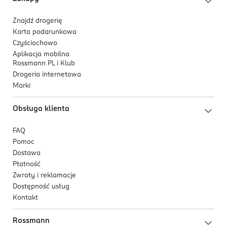
5 902230 523487
Znajdź drogerię
Karta podarunkowa
Czyściochowo
Aplikacja mobilna
Rossmann PL i Klub
Drogeria internetowa
Marki
Obsługa klienta
FAQ
Pomoc
Dostawa
Płatność
Zwroty i reklamacje
Dostępność usług
Kontakt
Rossmann