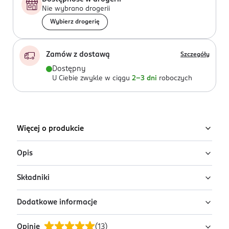
Nie wybrano drogerii
Wybierz drogerię
Zamów z dostawą
Szczegóły
Dostępny
U Ciebie zwykle w ciągu
2-3 dni
roboczych
Więcej o produkcie
Opis
Składniki
Zmiękczające perełki do kąpieli stóp
Podologic Advanced Care The Feet Coach
Dodatkowe informacje
Ingredients: : UREA, SODIUM BICARBONATE, PARFUM,
Podologic Advanced Care The Feet Coach to
NIACINAMIDE, PANTHENOL, ROSMARINUS OFFICINALIS
profesjonalne perełki do kąpieli stóp przeznaczone do
Opinie
(
13
)