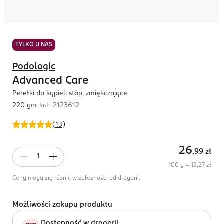
TYLKO U NAS
Podologic
Advanced Care
Perełki do kąpieli stóp, zmiękczające
220 g
nr kat.
2123612
(
13
)
26
,99
zł
100 g = 12,27 zł
Ceny mogą się różnić w zależności od drogerii.
Możliwości zakupu produktu
Dostępność w drogerii