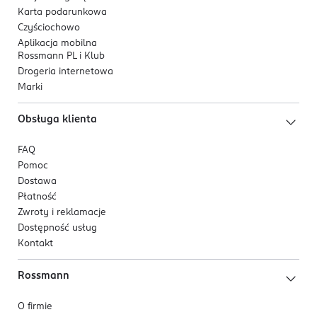
Karta podarunkowa
5 909990 425235
Czyściochowo
Aplikacja mobilna
Rossmann PL i Klub
Drogeria internetowa
Marki
Obsługa klienta
FAQ
Pomoc
Dostawa
Płatność
Zwroty i reklamacje
Dostępność usług
Kontakt
Rossmann
O firmie