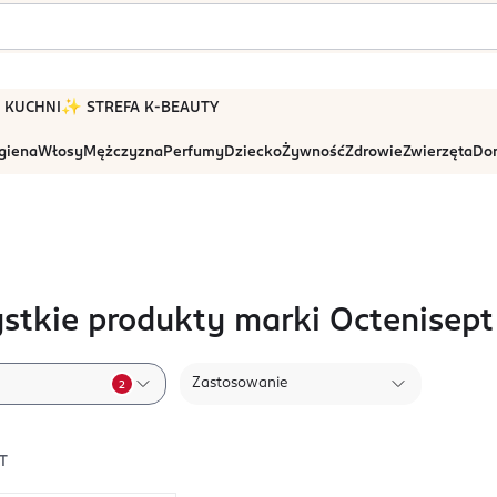
 W KUCHNI
✨ STREFA K-BEAUTY
igiena
Włosy
Mężczyzna
Perfumy
Dziecko
Żywność
Zdrowie
Zwierzęta
Dom
stkie produkty marki Octenisept
Zastosowanie
2
T