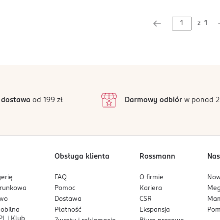
z
1
 dostawa
od 199 zł
Darmowy odbiór
w ponad 2
Obsługa klienta
Rossmann
Nas
erię
FAQ
O firmie
No
arunkowa
Pomoc
Kariera
Me
owo
Dostawa
CSR
Mam
mobilna
Płatność
Ekspansja
Pom
L i Klub