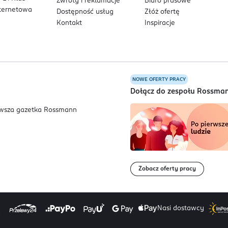
Zwroty i reklamacje
Biuro prasowe
nternetowa
Dostępność usług
Złóż ofertę
Kontakt
Inspiracje
NOWE OFERTY PRACY
a
Dołącz do zespołu Rossma
Zobacz oferty pracy
Nasi dostawcy