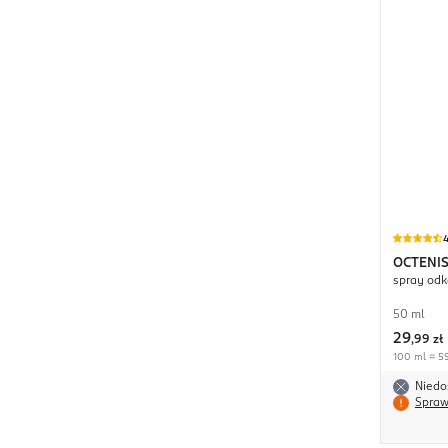
4
OCTENI
spray odk
50 ml
29
,
99 zł
100 ml = 59
Niedo
Spraw