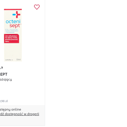
,9
SEPT
ażający
,98 zł
stępny online
dź dostępność w drogerii