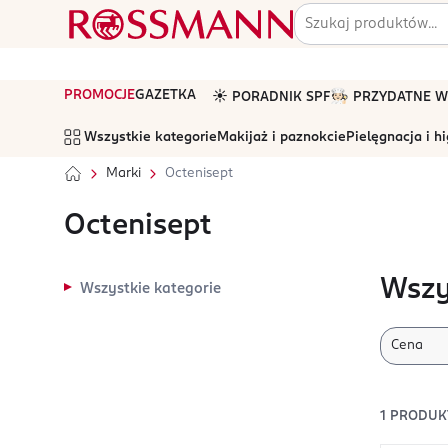
PROMOCJE
GAZETKA
☀️ PORADNIK SPF
🧑🏻‍🍳 PRZYDATNE
Wszystkie kategorie
Makijaż i paznokcie
Pielęgnacja i h
Marki
Octenisept
Octenisept
Wszy
Wszystkie kategorie
Cena
1
PRODUK