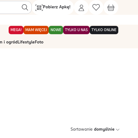
Pobierz Apkę!
MEGA!
MAM WIĘCEJ
NOWE
TYLKO U NAS
TYLKO ONLINE
 i ogród
Lifestyle
Foto
Sortowanie
domyślnie