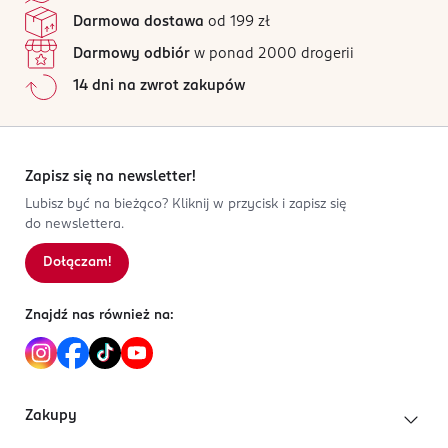
WECARES SP. Z O.O.
POGOSTEMON CABLIN OIL, PINENE.
Jak działają opinie?
Darmowa dostawa
od 199 zł
Szybowcowa 8A
Dla kogo?
80-298
Darmowy odbiór
w ponad 2000 drogerii
Dla mężczyzn, którzy chcą zadbać o:
Gdańsk
14 dni na zwrot zakupów
sklep@groomen.pl
kondycję zarostu,
502543703
wygładzenie brody,
PL-Polska
stylizację i ujarzmienie włosków,
Zapisz się na newsletter!
nawilżenie oraz odżywienie zarostu i skóry
Kod EAN
twarzy.
Lubisz być na bieżąco? Kliknij w przycisk i zapisz się
5 906750 227184
do newslettera.
Działanie produktu
Dołączam!
nawilża i odżywia zarost,
wygładza brodę i ogranicza puszenie,
Znajdź nas również na:
pomaga utrzymać pożądany kształt brody,
wspiera stylizację i zapewnia mocniejsze
utrwalenie,
chroni zarost przed przesuszeniem oraz
Zakupy
czynnikami zewnętrznymi,
regeneruje włosy i wspiera kondycję skóry