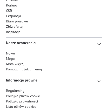
O firmie
Kariera
Balsam zawiera 100% naturalnych składników.
CSR
Przyjemna w aplikacji formuła dobrze rozprowadza się
Ekspansja
na brodzie, szybko się wchłania i nie pozostawia
Biuro prasowe
tłustego wykończenia.
Złóż ofertę
Inspiracje
Produkt nie obciąża zarostu, zapewnia naturalny efekt
pomiędzy delikatnym matem, a subtelnym połyskiem
Nasze oznaczenia
oraz świeży, lekki zapach inspirowany morską bryzą.
Nowe
Opakowanie
Mega
Praktyczne opakowanie w formie metalowej puszki
Mam więcej
ułatwia wygodne przechowywanie i aplikację balsamu.
Pomagamy jak umiemy
Informacje prawne
Regulaminy
Polityka plików
cookie
Polityka prywatności
Lista plików
cookies