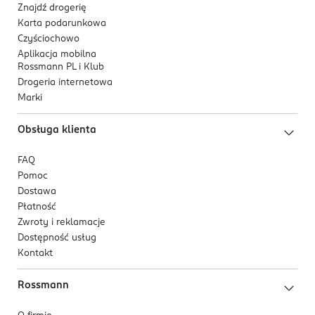
Znajdź drogerię
twarzy,
Karta podarunkowa
nadaje brodzie naturalny połysk i zdrowy
Czyściochowo
wygląd.
Aplikacja mobilna
Rossmann PL i Klub
Kluczowe składniki aktywne
Drogeria internetowa
masło shea
- odżywia, regeneruje i chroni;
Marki
stosowane na brodę zmiękcza włosy i ułatwia
Obsługa klienta
rozczesywanie,
wosk pszczeli
- pomaga utrzymać kształt brody i
FAQ
tworzy warstwę ochronną przed czynnikami
Pomoc
zewnętrznymi,
Dostawa
olej z pestek winogron
- wspiera kondycję
Płatność
zarostu i skóry, chroniąc przed przesuszeniem,
Zwroty i reklamacje
olej kokosowy
- wspiera pielęgnację i ochronę
Dostępność usług
zarostu,
Kontakt
witamina E
- pomaga chronić włosy i skórę przed
wpływem czynników zewnętrznych.
Rossmann
Formuła produktu