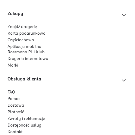
Opakowanie podlega recyklingowi. Pakowane przy
Zakupy
użyciu 100% zielonej energii elektrycznej.
Znajdź drogerię
Karta podarunkowa
Czyściochowo
Aplikacja mobilna
Rossmann PL i Klub
Drogeria internetowa
Marki
Obsługa klienta
FAQ
Pomoc
Dostawa
Płatność
Zwroty i reklamacje
Dostępność usług
Kontakt