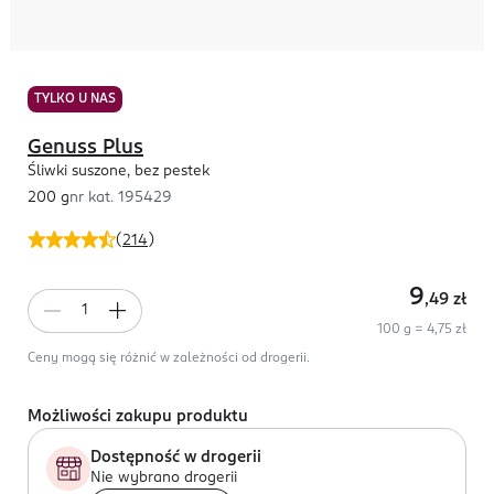
TYLKO U NAS
Genuss Plus
Śliwki suszone, bez pestek
200 g
nr kat.
195429
(
214
)
9
,49
zł
100 g = 4,75 zł
Ceny mogą się różnić w zależności od drogerii.
Możliwości zakupu produktu
Dostępność w drogerii
Nie wybrano drogerii