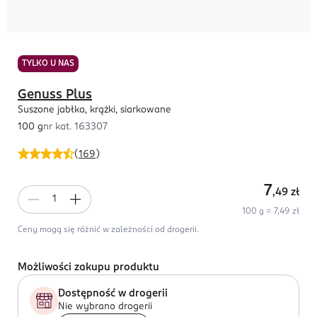
TYLKO U NAS
Genuss Plus
Suszone jabłka, krążki, siarkowane
100 g
nr kat.
163307
(
169
)
7
,49
zł
100 g = 7,49 zł
Ceny mogą się różnić w zależności od drogerii.
Możliwości zakupu produktu
Dostępność w drogerii
Nie wybrano drogerii