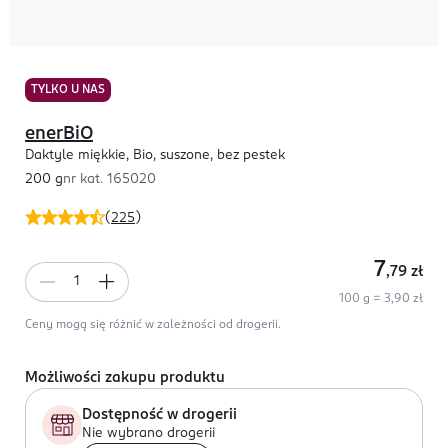
TYLKO U NAS
enerBiO
Daktyle miękkie, Bio, suszone, bez pestek
200 g
nr kat.
165020
(
225
)
7
,79
zł
100 g = 3,90 zł
Ceny mogą się różnić w zależności od drogerii.
Możliwości zakupu produktu
Dostępność w drogerii
Nie wybrano drogerii