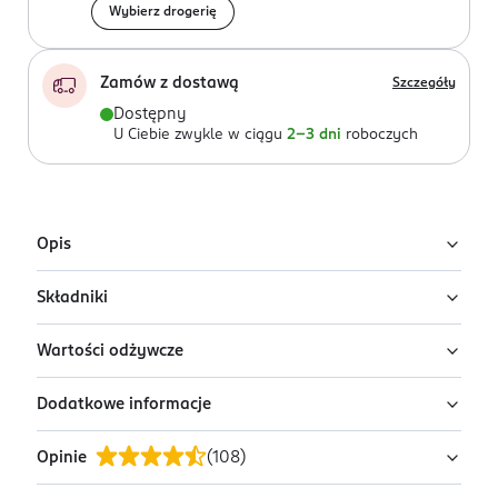
Wybierz drogerię
Zamów z dostawą
Szczegóły
Dostępny
U Ciebie zwykle w ciągu
2-3 dni
roboczych
Opis
Składniki
Miękkie śliwki suszone enerBio, suszone, bez pestek.
Wysoka zawartość błonnika pokarmowego.
Wartości odżywcze
Śliwki* 100%.
Wysoka zawartość potasu.
Produkt odpowiedni dla wegan.
Dodatkowe informacje
*z kontrolowanych upraw ekologicznych.
w 100 g:
Wartość energetyczna
1029 kJ / 243 kcal
Opinie
(
108
)
PRZYGOTOWANIE I STOSOWANIE
Odświeżająco delikatne owoce:
Tłuszcz, w tym:
0,5 g
Zamknięcie gwarantuje świeżość.