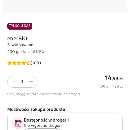
TYLKO U NAS
enerBiO
Śliwki suszone
200 g
nr kat.
161184
(
108
)
14
,99
zł
100 g = 7,50 zł
Ceny mogą się różnić w zależności od drogerii.
Możliwości zakupu produktu
Dostępność w drogerii
Nie wybrano drogerii