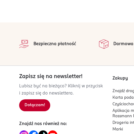
Premium Foods Group Pro sp. z o.o.
*RWS - Referencyjna wartość spożycia dla przeciętnej osoby dorosłej 
Traugutta 27
42-110
Wąsosz Dolny
stopka
katarzyna_slusarczyk@premiumfoodsgroup.pro
na
Wszystkie op
693055035
Bezpieczna płatność
Darmowa
PL-Polska
Kod EAN
5 907631 202696
Zapisz się na newsletter!
Zakupy
Lubisz być na bieżąco? Kliknij w przycisk
Znajdź drog
i zapisz się do newslettera.
Karta pod
Czyścioch
Dołączam!
Aplikacja 
Rossmann P
Drogeria i
Znajdź nas również na:
Marki