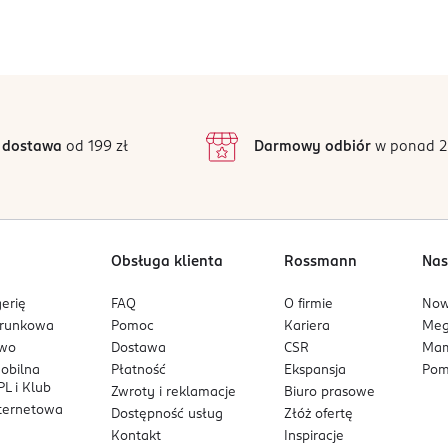
(8 400 kJ/ 2000 kcal)
Jak działają opinie?
5
4,5
/5
4
3
2 opinii
 podstawie
inie są zweryfikowane zakupem.
2
 dostawa
od 199 zł
Darmowy odbiór
w ponad 2
1
Obsługa klienta
Rossmann
Nas
erię
FAQ
O firmie
No
arunkowa
Pomoc
Kariera
Me
owo
Dostawa
CSR
Mam
mobilna
Płatność
Ekspansja
Pom
L i Klub
Zwroty i reklamacje
Biuro prasowe
nternetowa
Dostępność usług
Złóż ofertę
Kontakt
Inspiracje