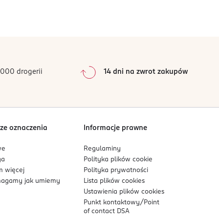
0
%
0
%
0
%
0
%
000 drogerii
14 dni na zwrot zakupów
0
%
Sortowanie wg
data: od najnowszej
ze oznaczenia
Informacje prawne
we
Regulaminy
ga
Polityka plików
cookie
 więcej
Polityka prywatności
agamy jak umiemy
Lista plików
cookies
Ustawienia plików
cookies
Punkt kontaktowy/
Point
of contact DSA