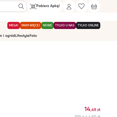
Pobierz Apkę!
MEGA!
MAM WIĘCEJ
NOWE
TYLKO U NAS
TYLKO ONLINE
 i ogród
Lifestyle
Foto
14
,49
zł
100 g = 4,60 zł