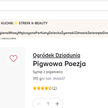
 W KUCHNI
✨ STREFA K-BEAUTY
igiena
Włosy
Mężczyzna
Perfumy
Dziecko
Żywność
Zdrowie
Zwierzęta
Dom
y owocowe
Ogródek Dziadunia
Pigwowa Poezja
Syrop z pigwowca
315 g
nr kat.
344637
(
2
)