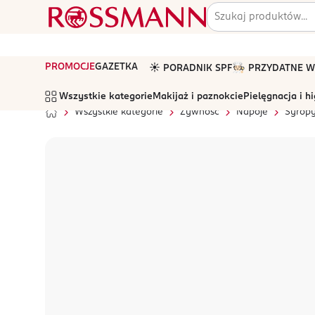
PROMOCJE
GAZETKA
☀️ PORADNIK SPF
🧑🏻‍🍳 PRZYDATNE
Wszystkie kategorie
Makijaż i paznokcie
Pielęgnacja i h
Wszystkie kategorie
Żywność
Napoje
Syrop