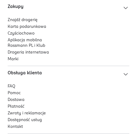
troska o wrażliwą skórę maluszka,
Zakupy
Kosmetyk znany i ceniony przez mamy –
zaufanie budowane od pokoleń,
Znajdź drogerię
Bezpieczny od 1. dnia życia – delikatny i
Karta podarunkowa
sprawdzony dla noworodków i niemowląt,
Czyściochowo
Zapewnia długotrwałe nawilżenie do 24 h dzięki
Aplikacja mobilna
składnikom NMF (kwas mlekowy, mleczan sodu),
Rossmann PL i Klub
97% składników pochodzenia naturalnego –
Drogeria internetowa
delikatny dla skóry i środowiska,
Marki
Kompleks witaminowy i ekstrakt z bawełny –
Obsługa klienta
odżywia i chroni skórę,
Wspiera mikrobiom skóry – utrzymuje jej
FAQ
naturalną równowagę,
Pomoc
Łagodzi podrażnienia i zaczerwienienia, idealny
Dostawa
dla skóry skłonnej do reakcji,
Płatność
Nie powoduje łzawienia oczu – bezpieczny
Zwroty i reklamacje
podczas mycia włosów,
Dostępność usług
Łatwo się spłukuje i nie pozostawia osadu –
Kontakt
wygodny w codziennym stosowaniu,