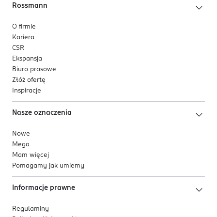
Pozytywna opinia Instytutu Centrum Zdrowia
Rossmann
Matki Polki – potwierdzona wysoka tolerancja.
O firmie
Kariera
CSR
Ekspansja
Biuro prasowe
Złóż ofertę
Inspiracje
Nasze oznaczenia
Nowe
Mega
Mam więcej
Pomagamy jak umiemy
Informacje prawne
Regulaminy