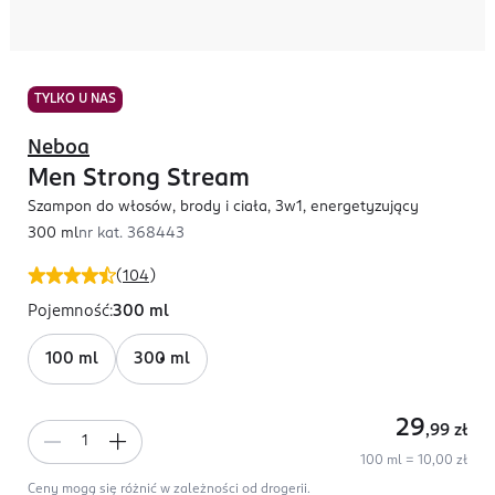
TYLKO U NAS
Neboa
Men Strong Stream
Szampon do włosów, brody i ciała, 3w1, energetyzujący
300 ml
nr kat.
368443
(
104
)
Pojemność
:
300 ml
100 ml
300 ml
29
,99
zł
100 ml = 10,00 zł
Ceny mogą się różnić w zależności od drogerii.