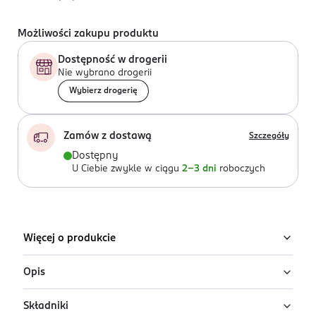
Możliwości zakupu produktu
Dostępność w drogerii
Nie wybrano drogerii
Wybierz drogerię
Zamów z dostawą
Szczegóły
Dostępny
U Ciebie zwykle w ciągu
2-3 dni
roboczych
Więcej o produkcie
Opis
Składniki
Energetyzujący szampon dla mężczyzn 3 w 1 do