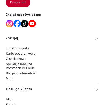
5 901812 127877
Dołączam!
Sortowanie wg
data: od najnowszej
Znajdź nas również na:
Zakupy
Znajdź drogerię
Karta podarunkowa
Czyściochowo
Aplikacja mobilna
Rossmann PL i Klub
Drogeria internetowa
Marki
Obsługa klienta
FAQ
Pomoc