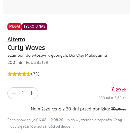
MEGA!
TYLKO U NAS
Alterra
Curly Waves
Szampon do włosów kręconych, Bio Olej Makadamia
200 ml
nr kat.
383159
(
35
)
7
,29
zł
100 ml = 3,65 zł
Najniższa cena z 30 dni
przed obniżką:
10
,99
zł
Cena obowiązuje
06.08-19.08.26
lub do wyczerpania zapasów.
Ceny
mogą się różnić w zależności od drogerii.