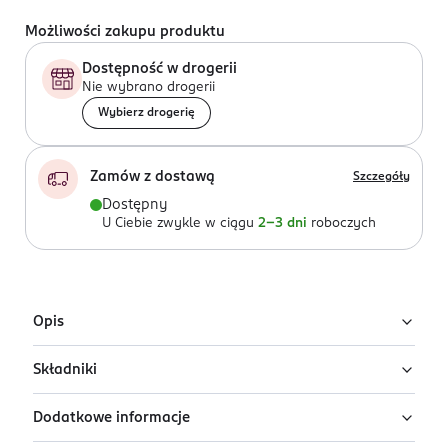
Możliwości zakupu produktu
Dostępność w drogerii
Nie wybrano drogerii
Wybierz drogerię
Zamów z dostawą
Szczegóły
Dostępny
U Ciebie zwykle w ciągu
2-3 dni
roboczych
Opis
Składniki
Cała siła loków naprzód!
Lekko pieniący się szampon Alterra Curly Waves
Dodatkowe informacje
Ingredients: : AQUA, COCO-GLUCOSIDE, GLYCERIN,
zapewnia Twoim włosom doskonałą pielęgnację,
GLYCINE SOJA OIL, XANTHAN GUM, BUTYROSPERMUM