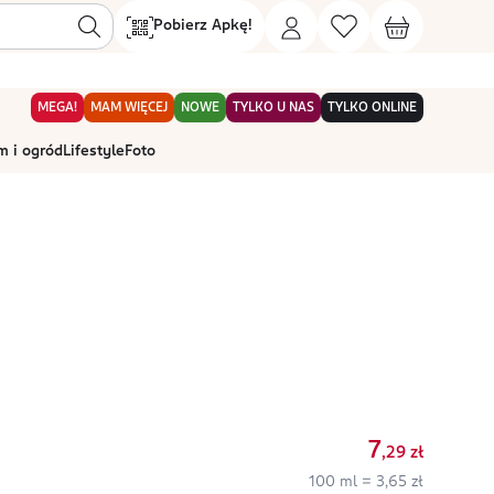
Pobierz Apkę!
MEGA!
MAM WIĘCEJ
NOWE
TYLKO U NAS
TYLKO ONLINE
 i ogród
Lifestyle
Foto
7
,29
zł
100 ml = 3,65 zł