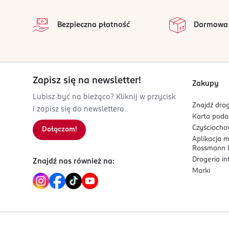
Kod EAN
na 
4 047196 056912
Wszystkie op
Bezpieczna płatność
Darmowa
Zapisz się na newsletter!
Zakupy
Lubisz być na bieżąco? Kliknij w przycisk
Znajdź drog
i zapisz się do newslettera.
Karta pod
Czyścioch
Dołączam!
Aplikacja 
Rossmann P
Drogeria i
Znajdź nas również na:
Marki