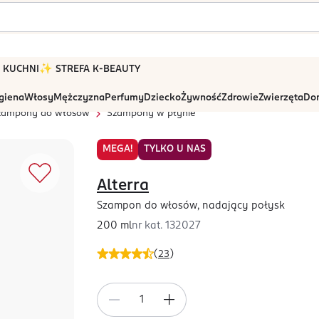
 W KUCHNI
✨ STREFA K-BEAUTY
igiena
Włosy
Mężczyzna
Perfumy
Dziecko
Żywność
Zdrowie
Zwierzęta
Dom
zampony do włosów
Szampony w płynie
MEGA!
TYLKO U NAS
Alterra
Szampon do włosów, nadający połysk
200 ml
nr kat.
132027
(
23
)