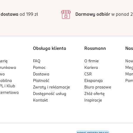
3
23 opinii
podstawie
inie są zweryfikowane zakupem.
2
 dostawa
od 199 zł
Darmowy odbiór
w ponad 2
1
Obsługa klienta
Rossmann
Nas
erię
FAQ
O firmie
No
arunkowa
Pomoc
Kariera
Me
owo
Dostawa
CSR
Mam
mobilna
Płatność
Ekspansja
Pom
L i Klub
Zwroty i reklamacje
Biuro prasowe
nternetowa
Dostępność usług
Złóż ofertę
Kontakt
Inspiracje