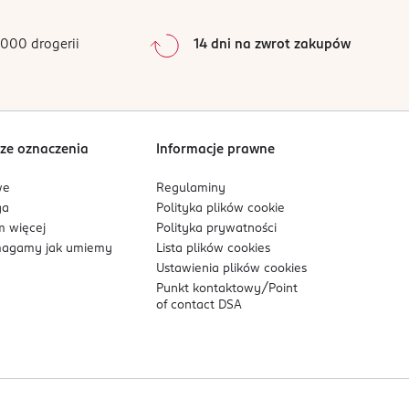
0
%
0
%
000 drogerii
14 dni na zwrot zakupów
0
%
Sortowanie wg
data: od najnowszej
ze oznaczenia
Informacje prawne
we
Regulaminy
ga
Polityka plików
cookie
 więcej
Polityka prywatności
agamy jak umiemy
Lista plików
cookies
Ustawienia plików
cookies
Punkt kontaktowy/
Point
of contact DSA