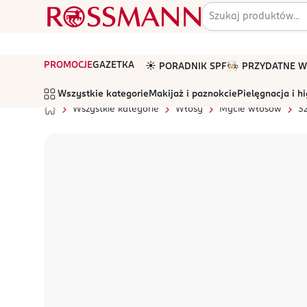
PROMOCJE
GAZETKA
☀️ PORADNIK SPF
🧑🏻‍🍳 PRZYDATNE
Wszystkie kategorie
Makijaż i paznokcie
Pielęgnacja i h
Wszystkie kategorie
Włosy
Mycie włosów
S