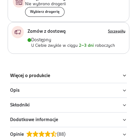
Nie wybrano drogerii
Wybierz drogerię
Zamów z dostawą
Szczegóły
Dostępny
U Ciebie zwykle w ciągu
2-3 dni
roboczych
Więcej o produkcie
Opis
Składniki
Szampon Dermena Men
Szampon Dermena Men to profesjonalny produkt
Dodatkowe informacje
Ingredients: : AQUA, SODIUM MYRETH SULFATE,
opracowany z myślą o mężczyznach, którzy zmagają
LAURETH-3, GLYCERIN, COCAMIDOPROPYL BETAINE,
się z nadmiernym wypadaniem włosów. Stymuluje
Opinie
(
88
)
POLYSORBATE 80, 1,2-HEXANEDIOL, COCO-GLUCOSIDE,
PRZYGOTOWANIE I STOSOWANIE