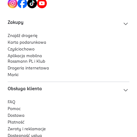
Kod EAN
na skórę głowy.
5 906340 469512
Skuteczność potwierdzona w badaniach
dermatologicznych.
Zakupy
Dla kogo jest ten produkt?
Znajdź drogerię
Dla mężczyzn z osłabionymi, nadmiernie
Karta podarunkowa
wypadającymi włosami. Idealny dla osób z pierwszymi
Czyściochowo
objawami łysienia typu męskiego, takimi jak
Aplikacja mobilna
Rossmann PL i Klub
przerzedzanie włosów i powstawanie zakoli.
Drogeria internetowa
Marki
Obsługa klienta
FAQ
Pomoc
Dostawa
Płatność
Zwroty i reklamacje
Dostępność usług