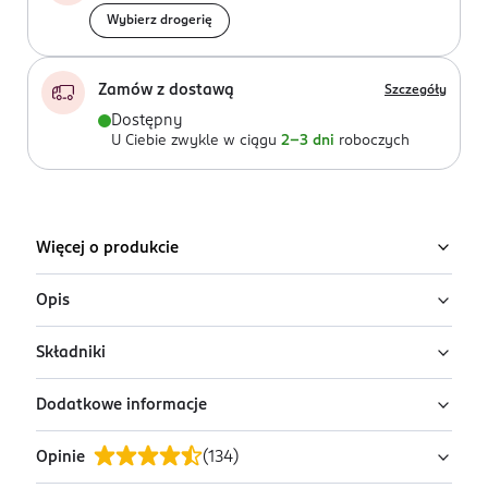
Wybierz drogerię
Zamów z dostawą
Szczegóły
Dostępny
U Ciebie zwykle w ciągu
2-3 dni
roboczych
Więcej o produkcie
Opis
Składniki
Szampon przeciwłupieżowy Head & Shoulders
Refreshing Tea Tree do wszystkich rodzajów włosów
Dodatkowe informacje
oraz każdego typu skóry głowy działa nawet na
Aqua, Sodium Laureth Sulfate, Sodium Xylenesulfonate,
uporczywy łupież. Formuła Microbiome Balance
Cocamidopropyl Betaine, Sodium Citrate, Parfum, Citric
Opinie
(
134
)
pomaga zwalczać podstawową przyczynę łupieżu i
Acid, Cocamide MEA, Glycol Distearate, Piroctone
OSTRZEŻENIA DOTYCZĄCE BEZPIECZEŃSTWA