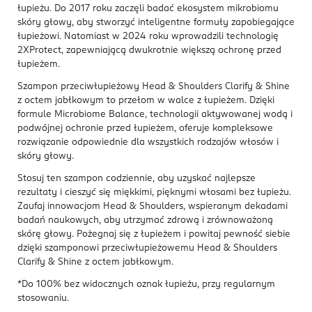
łupieżu. Do 2017 roku zaczęli badać ekosystem mikrobiomu
skóry głowy, aby stworzyć inteligentne formuły zapobiegające
łupieżowi. Natomiast w 2024 roku wprowadzili technologię
2XProtect, zapewniającą dwukrotnie większą ochronę przed
łupieżem.
Szampon przeciwłupieżowy Head & Shoulders Clarify & Shine
z octem jabłkowym to przełom w walce z łupieżem. Dzięki
formule Microbiome Balance, technologii aktywowanej wodą i
podwójnej ochronie przed łupieżem, oferuje kompleksowe
rozwiązanie odpowiednie dla wszystkich rodzajów włosów i
skóry głowy.
Stosuj ten szampon codziennie, aby uzyskać najlepsze
rezultaty i cieszyć się miękkimi, pięknymi włosami bez łupieżu.
Zaufaj innowacjom Head & Shoulders, wspieranym dekadami
badań naukowych, aby utrzymać zdrową i zrównoważoną
skórę głowy. Pożegnaj się z łupieżem i powitaj pewność siebie
dzięki szamponowi przeciwłupieżowemu Head & Shoulders
Clarify & Shine z octem jabłkowym.
*Do 100% bez widocznych oznak łupieżu, przy regularnym
stosowaniu.