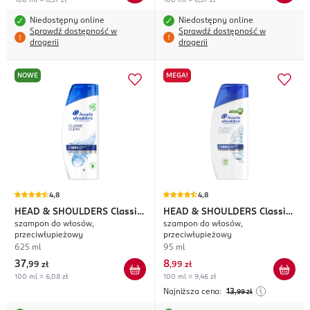
100 ml = 6,37 zł
100 ml = 6,37 zł
Niedostępny online
Niedostępny online
Sprawdź dostępność w
Sprawdź dostępność w
drogerii
drogerii
NOWE
MEGA!
4,8
4,8
HEAD & SHOULDERS
Classic
HEAD & SHOULDERS
Classic
szampon do włosów,
szampon do włosów,
Clean
Clean
przeciwłupieżowy
przeciwłupieżowy
625 ml
95 ml
37
8
,
99 zł
,
99 zł
100 ml = 6,08 zł
100 ml = 9,46 zł
Najniższa cena:
13
,99
zł