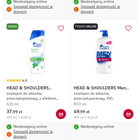
Niedostępny online
Niedostępny online
Sprawdź dostępność w
Sprawdź dostępność w
drogerii
drogerii
NOWE
TYLKO ONLINE
4,9
HEAD & SHOULDERS
HEAD & SHOULDERS
Men
szampon do włosów,
szampon do włosów,
Menthol Fresh
Ultra Old Spice
przeciwłupieżowy, z efektem
przeciwłupieżowy, XXL
chłodzącym
625 ml
800 ml
37
49
,
99 zł
,
99 zł
100 ml = 6,08 zł
100 ml = 6,25 zł
Niedostępny online
Niedostępny online
Sprawdź dostępność w
drogerii