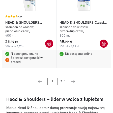
4,9
HEAD & SHOULDERS
HEAD & SHOULDERS
Classic
szampon do włosów,
szampon do włosów,
Refreshing Tea Tree
Clean
przeciwłupieżowy
przeciwłupieżowy
400 ml
800 ml
25
49
,
49 zł
,
99 zł
100 ml = 6,37 zł
100 ml = 6,25 zł
Niedostępny online
Niedostępny online
Sprawdź dostępność w
drogerii
z
1
Head & Shoulders – lider w walce z łupieżem
Marka Head & Shoulders z dumą prezentuje swoją najnowszą