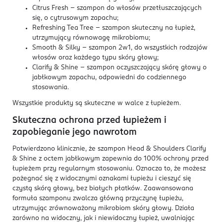
Citrus Fresh - szampon do włosów przetłuszczających
się, o cytrusowym zapachu;
Refreshing Tea Tree - szampon skuteczny na łupież,
utrzymujący równowagę mikrobiomu;
Smooth & Silky - szampon 2w1, do wszystkich rodzajów
włosów oraz każdego typu skóry głowy;
Clarify & Shine - szampon oczyszczający skórę głowy o
jabłkowym zapachu, odpowiedni do codziennego
stosowania.
Wszystkie produkty są skuteczne w walce z łupieżem.
Skuteczna ochrona przed łupieżem i
zapobieganie jego nawrotom
Potwierdzono klinicznie, że szampon Head & Shoulders Clarify
& Shine z octem jabłkowym zapewnia do 100% ochrony przed
łupieżem przy regularnym stosowaniu. Oznacza to, że możesz
pożegnać się z widocznymi oznakami łupieżu i cieszyć się
czystą skórą głowy, bez białych płatków. Zaawansowana
formuła szamponu zwalcza główną przyczynę łupieżu,
utrzymując zrównoważony mikrobiom skóry głowy. Działa
zarówno na widoczny, jak i niewidoczny łupież, uwalniając