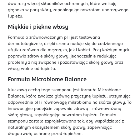
dwa razy więcej składników ochronnych, które wnikają
głęboko w pory skóry, zapobiegając nawrotom uporczywego
łupieżu.
Miękkie i piękne włosy
Formuła o zrównoważonym pH jest testowana
dermatologicznie, dzięki czemu nadaje się do codziennego
użytku zarówno dla mężczyzn, jak i kobiet. Przy każdym myciu
poprawia zdrowie skóry głowy, jednocześnie redukując
problemy z nią związane i pozostawiając skórę głowy oraz
włosy wolne od łupieżu.
Formuła Microbiome Balance
Kluczową cechą tego szamponu jest formuła Microbiome
Balance, która zwalcza główną przyczynę łupieżu, utrzymując
odpowiednie pH i równowagę mikrobiomu na skórze głowy. To
innowacyjne podejście zapewnia zdrową i zrównoważoną
skórę głowy, zapobiegając nawrotom łupieżu. Formuła
szamponu została zaprojektowana tak, aby współdziałać z
naturalnym ekosystemem skóry głowy, zapewniając
długotrwałą ochronę przed łupieżem.