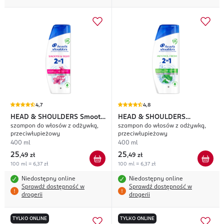
4,7
4,8
HEAD & SHOULDERS
Smooth
HEAD & SHOULDERS
szampon do włosów z odżywką,
szampon do włosów z odżywką,
& Silky
Menthol Fresh
przeciwłupieżowy
przeciwłupieżowy
400 ml
400 ml
25
25
,
49 zł
,
49 zł
100 ml = 6,37 zł
100 ml = 6,37 zł
Niedostępny online
Niedostępny online
Sprawdź dostępność w
Sprawdź dostępność w
drogerii
drogerii
TYLKO ONLINE
TYLKO ONLINE