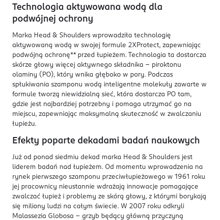
Technologia aktywowana wodą dla
podwójnej ochrony
Marka Head & Shoulders wprowadziła technologię
aktywowaną wodą w swojej formule 2XProtect, zapewniając
podwójną ochronę** przed łupieżem. Technologia ta dostarcza
skórze głowy więcej aktywnego składnika – piroktonu
olaminy (PO), który wnika głęboko w pory. Podczas
spłukiwania szamponu wodą inteligentne molekuły zawarte w
formule tworzą niewidzialną sieć, która dostarcza PO tam,
gdzie jest najbardziej potrzebny i pomaga utrzymać go na
miejscu, zapewniając maksymalną skuteczność w zwalczaniu
łupieżu.
Efekty poparte dekadami badań naukowych
Już od ponad siedmiu dekad marka Head & Shoulders jest
liderem badań nad łupieżem. Od momentu wprowadzenia na
rynek pierwszego szamponu przeciwłupieżowego w 1961 roku
jej pracownicy nieustannie wdrażają innowacje pomagające
zwalczać łupież i problemy ze skórą głowy, z którymi borykają
się miliony ludzi na całym świecie. W 2007 roku odkryli
Malassezia Globosa – grzyb będący główną przyczyną