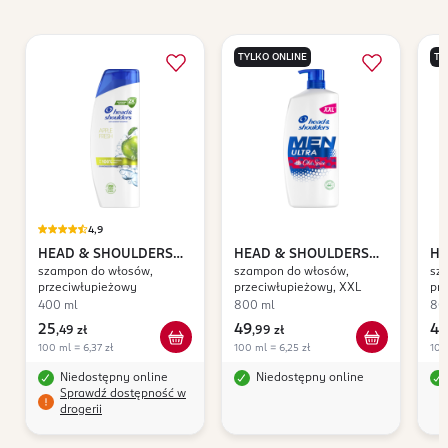
TYLKO ONLINE
TY
4,9
HEAD & SHOULDERS
HEAD & SHOULDERS
HE
szampon do włosów,
szampon do włosów,
sz
Apple Fresh
Men Ultra Old Spice
Cl
przeciwłupieżowy
przeciwłupieżowy, XXL
pr
400 ml
800 ml
80
25
49
49
,
49 zł
,
99 zł
100 ml = 6,37 zł
100 ml = 6,25 zł
100
Niedostępny online
Niedostępny online
Sprawdź dostępność w
drogerii