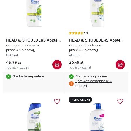
4,9
HEAD & SHOULDERS
Apple
HEAD & SHOULDERS
Apple
szampon do włosów,
szampon do włosów,
Fresh
Fresh
przeciwłupieżowy
przeciwłupieżowy
800 ml
400 ml
49
25
,
99 zł
,
49 zł
100 ml = 6,25 zł
100 ml = 6,37 zł
Niedostępny online
Niedostępny online
Sprawdź dostępność w
drogerii
TYLKO ONLINE