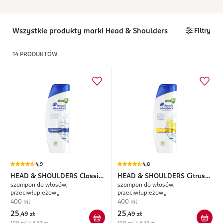
Wszystkie produkty marki Head & Shoulders
Filtry
14
PRODUKTÓW
4,9
4,8
HEAD & SHOULDERS
Classic
HEAD & SHOULDERS
Citrus
szampon do włosów,
szampon do włosów,
Clean
Fresh
przeciwłupieżowy
przeciwłupieżowy
400 ml
400 ml
25
25
,
49 zł
,
49 zł