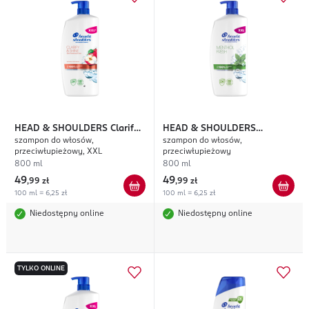
HEAD & SHOULDERS
Clarify
HEAD & SHOULDERS
szampon do włosów,
szampon do włosów,
& Shine
Menthol Fresh
przeciwłupieżowy, XXL
przeciwłupieżowy
800 ml
800 ml
49
49
,
99 zł
,
99 zł
100 ml = 6,25 zł
100 ml = 6,25 zł
Niedostępny online
Niedostępny online
TYLKO ONLINE