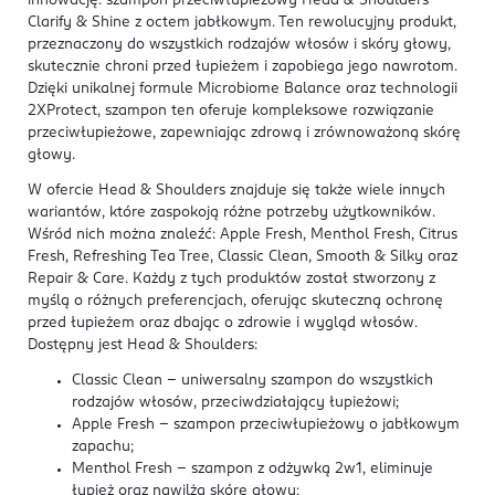
innowację: szampon przeciwłupieżowy Head & Shoulders
Clarify & Shine z octem jabłkowym. Ten rewolucyjny produkt,
przeznaczony do wszystkich rodzajów włosów i skóry głowy,
skutecznie chroni przed łupieżem i zapobiega jego nawrotom.
Dzięki unikalnej formule Microbiome Balance oraz technologii
2XProtect, szampon ten oferuje kompleksowe rozwiązanie
przeciwłupieżowe, zapewniając zdrową i zrównoważoną skórę
głowy.
W ofercie Head & Shoulders znajduje się także wiele innych
wariantów, które zaspokoją różne potrzeby użytkowników.
Wśród nich można znaleźć: Apple Fresh, Menthol Fresh, Citrus
Fresh, Refreshing Tea Tree, Classic Clean, Smooth & Silky oraz
Repair & Care. Każdy z tych produktów został stworzony z
myślą o różnych preferencjach, oferując skuteczną ochronę
przed łupieżem oraz dbając o zdrowie i wygląd włosów.
Dostępny jest Head & Shoulders:
Classic Clean - uniwersalny szampon do wszystkich
rodzajów włosów, przeciwdziałający łupieżowi;
Apple Fresh - szampon przeciwłupieżowy o jabłkowym
zapachu;
Menthol Fresh - szampon z odżywką 2w1, eliminuje
łupież oraz nawilża skórę głowy;