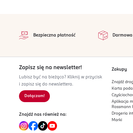
Eurus sp. z o.o.
ul. Hurtowa 8
15-399 Białystok
stopka
na 
Kod EAN
Wszystkie op
Bezpieczna płatność
Darmowa
5 901812 127785
Zapisz się na newsletter!
Zakupy
Lubisz być na bieżąco? Kliknij w przycisk
Znajdź drog
i zapisz się do newslettera.
Karta pod
Czyścioch
Dołączam!
Aplikacja 
Rossmann P
Drogeria i
Znajdź nas również na:
Marki