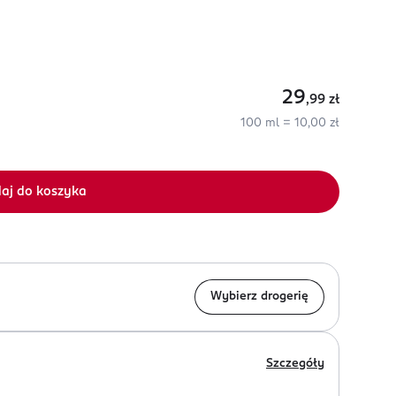
29
,99
zł
100 ml = 10,00 zł
aj do koszyka
Wybierz drogerię
Szczegóły