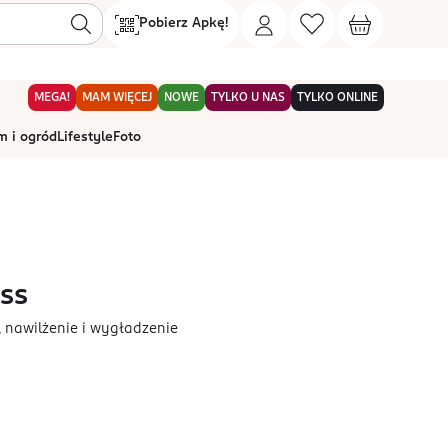
Pobierz Apkę!
MEGA!
MAM WIĘCEJ
NOWE
TYLKO U NAS
TYLKO ONLINE
 i ogród
Lifestyle
Foto
ss
 nawilżenie i wygładzenie