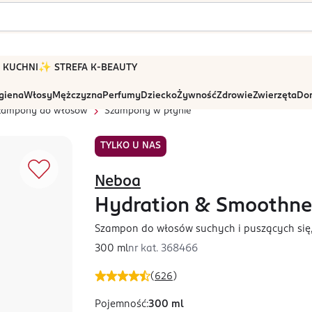
 W KUCHNI
✨ STREFA K-BEAUTY
igiena
Włosy
Mężczyzna
Perfumy
Dziecko
Żywność
Zdrowie
Zwierzęta
Dom
zampony do włosów
Szampony w płynie
TYLKO U NAS
Neboa
Hydration & Smoothne
Szampon do włosów suchych i puszących się,
300 ml
nr kat.
368466
(
626
)
Pojemność
:
300 ml