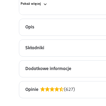
Pokaż
więcej
Opis
Jak działa szampon Neboa?
Składniki
Skutecznie oczyszcza skórę głowy i włosy, d
Formuła bogata w kwas hialuronowy głębok
Ingredients: : AQUA, SODIUM COCO-SULFATE, CO
Neem (miodla indyjska) dyscyplinuje niesfor
PROTEIN, ORYZA SATIVA EXTRACT, PHYTIC ACID
Woda ryżowa odżywia, odbudowuje i dodaj
Dodatkowe informacje
CHLORIDE, CITRIC ACID, SODIUM BENZOATE, P
Zawiera 96% składników pochodzenia naturalneg
ACETATE, DIMETHYL PHENETHYL ACETATE, GLYCERI
PRZYGOTOWANIE I STOSOWANIE
Szampon nanieść na mokre włosy i skórę głowy, 
Opinie
(
627
)
powtórzyć. Po umyciu włosów szamponem zastos
OSOBA/PODMIOT ODPOWIEDZIALNY