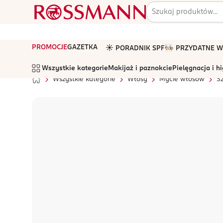
PROMOCJE
GAZETKA
☀️ PORADNIK SPF
🧑🏻‍🍳 PRZYDATNE
Wszystkie kategorie
Makijaż i paznokcie
Pielęgnacja i h
Wszystkie kategorie
Włosy
Mycie włosów
S