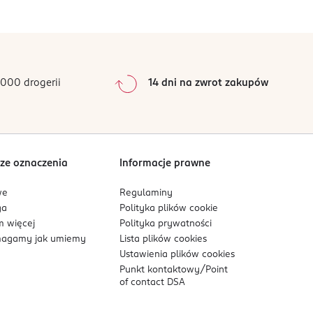
0
%
0
%
0
%
0
%
000 drogerii
14 dni na zwrot zakupów
0
%
Sortowanie wg
data: od najnowszej
ze oznaczenia
Informacje prawne
we
Regulaminy
ga
Polityka plików
cookie
 więcej
Polityka prywatności
agamy jak umiemy
Lista plików
cookies
Ustawienia plików
cookies
Punkt kontaktowy/
Point
of contact DSA