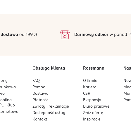
5
4,9
/5
4
3
627 opinii
podstawie
inie są zweryfikowane zakupem.
2
 dostawa
od 199 zł
Darmowy odbiór
w ponad 2
1
Obsługa klienta
Rossmann
Nas
erię
FAQ
O firmie
No
arunkowa
Pomoc
Kariera
Me
owo
Dostawa
CSR
Mam
mobilna
Płatność
Ekspansja
Pom
L i Klub
Zwroty i reklamacje
Biuro prasowe
nternetowa
Dostępność usług
Złóż ofertę
Kontakt
Inspiracje