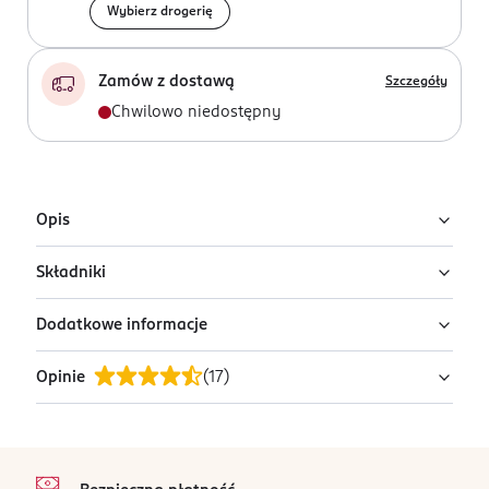
Wybierz drogerię
Zamów z dostawą
Szczegóły
Chwilowo niedostępny
Opis
Składniki
Etui na szczoteczkę do zębów.
Dodatkowe informacje
brak danych
Opinie
(
17
)
OSTRZEŻENIA DOTYCZĄCE BEZPIECZEŃSTWA
nie dotyczy
PRODUCENT/PODMIOT ODPOWIEDZIALNY
4,9
stopka
/5
ROSSMANN SDP SP. z o.o.