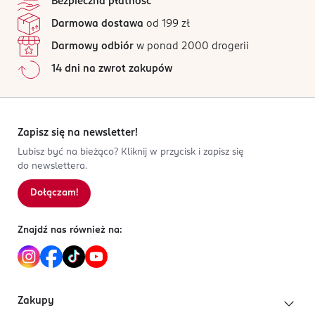
Bezpieczna płatność
św. Teresy 109
17 opinii
na podstawie
Darmowa dostawa
od 199 zł
91-222 Łódź
Wszystkie opinie są zweryfikowane zakupem.
Darmowy odbiór
w ponad 2000 drogerii
Kod EAN
Jak działają opinie?
14 dni na zwrot zakupów
4 047196 019757
5
0
%
4
0
%
3
0
%
2
0
%
Zapisz się na newsletter!
1
0
%
Lubisz być na bieżąco? Kliknij w przycisk i zapisz się
do newslettera.
Dołączam!
Sortowanie wg
data: od najnowszej
Znajdź nas również na:
Zakupy