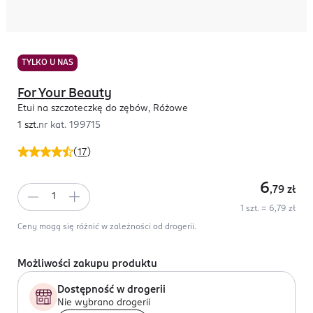
TYLKO U NAS
For Your Beauty
Etui na szczoteczkę do zębów, Różowe
1 szt.
nr kat.
199715
(
17
)
6
,79
zł
1 szt. = 6,79 zł
Ceny mogą się różnić w zależności od drogerii.
Możliwości zakupu produktu
Dostępność w drogerii
Nie wybrano drogerii