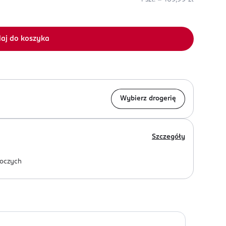
aj do koszyka
Wybierz drogerię
Szczegóły
oczych