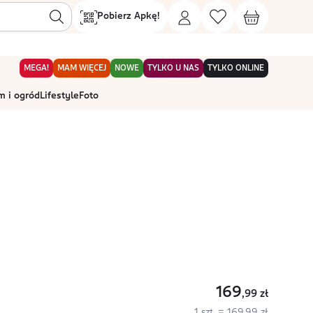
Pobierz Apkę!
MEGA!
MAM WIĘCEJ
NOWE
TYLKO U NAS
TYLKO ONLINE
 i ogród
Lifestyle
Foto
169
,99
zł
1 szt. = 169,99 zł