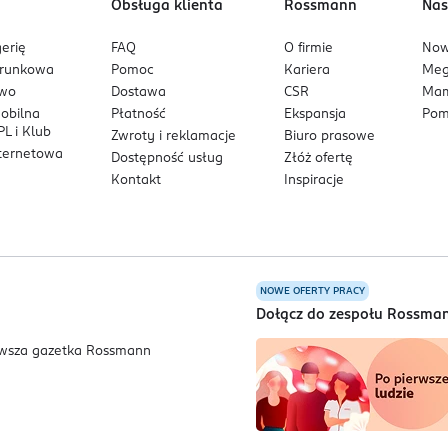
Obsługa klienta
Rossmann
Nas
erię
FAQ
O firmie
No
arunkowa
Pomoc
Kariera
Me
owo
Dostawa
CSR
Mam
mobilna
Płatność
Ekspansja
Pom
L i Klub
Zwroty i reklamacje
Biuro prasowe
nternetowa
Dostępność usług
Złóż ofertę
Kontakt
Inspiracje
NOWE OFERTY PRACY
a
Dołącz do zespołu Rossma