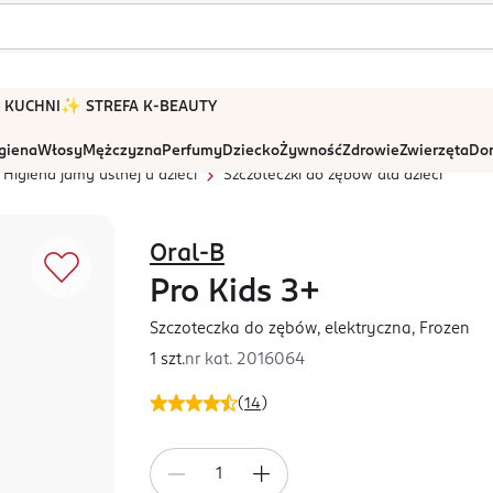
 W KUCHNI
✨ STREFA K-BEAUTY
igiena
Włosy
Mężczyzna
Perfumy
Dziecko
Żywność
Zdrowie
Zwierzęta
Dom
Higiena jamy ustnej u dzieci
Szczoteczki do zębów dla dzieci
Oral-B
Pro Kids 3+
Szczoteczka do zębów, elektryczna, Frozen
1 szt.
nr kat.
2016064
(
14
)