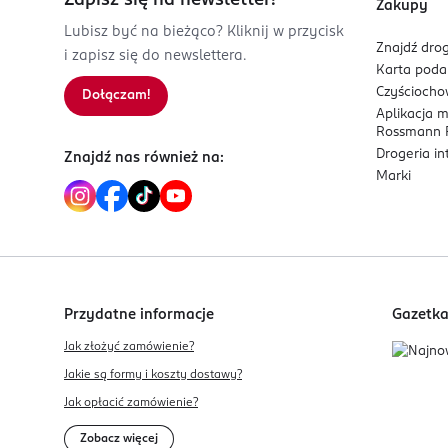
Zapisz się na newsletter!
4 naklejki
Zakupy
Kod EAN
Lubisz być na bieżąco? Kliknij w przycisk
8 006540 772591
Znajdź drog
i zapisz się do newslettera.
Karta pod
Czyścioch
Dołączam!
Aplikacja 
Rossmann P
Drogeria i
Znajdź nas również na:
Marki
Przydatne informacje
Gazetk
Jak złożyć zamówienie?
Jakie są formy i koszty dostawy?
Jak opłacić zamówienie?
Zobacz więcej