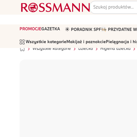
PROMOCJE
GAZETKA
☀️ PORADNIK SPF
🧑🏻‍🍳 PRZYDATNE
Wszystkie kategorie
Makijaż i paznokcie
Pielęgnacja i h
Wszystkie kategorie
Dziecko
Higiena dziecka