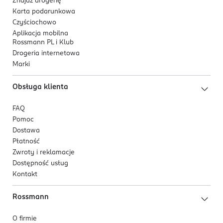
PRODUCENT/PODMIOT ODPOWIEDZIALNY
Znajdź drogerię
Karta podarunkowa
Procter&Gamble DS Polska sp. z o.o.
Czyściochowo
ul. Zabraniecka 20
Aplikacja mobilna
03-872 Warszawa
Rossmann PL i Klub
Drogeria internetowa
Kod EAN
Marki
8 006540 772928
Obsługa klienta
FAQ
Pomoc
Dostawa
Płatność
Zwroty i reklamacje
Dostępność usług
Kontakt
Rossmann
O firmie