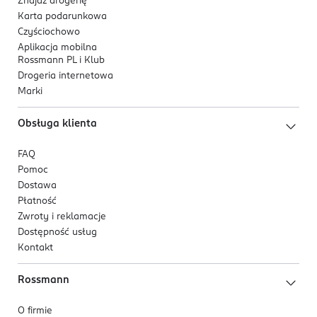
Znajdź drogerię
Karta podarunkowa
Dla kogo jest ten produkt?
Czyściochowo
Dla dzieci powyżej 3 lat, które rozpoczynają naukę
Aplikacja mobilna
Rossmann PL i Klub
prawidłowej higieny jamy ustnej oraz dla rodziców
Drogeria internetowa
szukających skutecznej, bezpiecznej i atrakcyjnej
Marki
wizualnie szczoteczki elektrycznej.
Obsługa klienta
FAQ
Pomoc
Dostawa
Płatność
Zwroty i reklamacje
Dostępność usług
Kontakt
Rossmann
O firmie