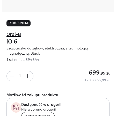
TYLKO ONLINE
Oral-B
iO 6
Szczoteczka do zębów, elektryczna, z technologią
magnetyczną, Black
1 szt.
nr kat.
394644
699
,99
zł
1 szt. = 699,99 zł
Możliwości zakupu produktu
Dostępność w drogerii
Nie wybrano drogerii