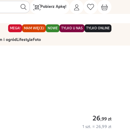
Pobierz Apkę!
MEGA!
MAM WIĘCEJ
NOWE
TYLKO U NAS
TYLKO ONLINE
 i ogród
Lifestyle
Foto
26
,99
zł
1 szt. = 26,99 zł