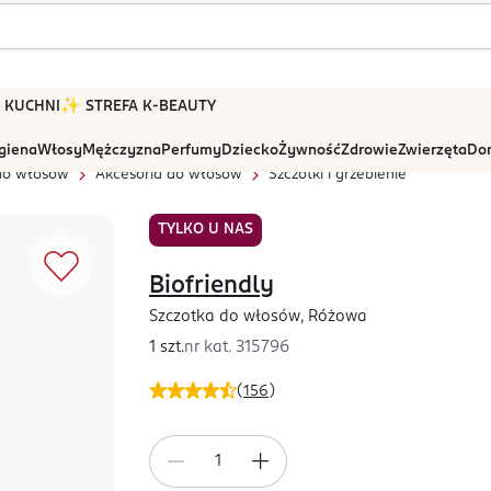
 W KUCHNI
✨ STREFA K-BEAUTY
igiena
Włosy
Mężczyzna
Perfumy
Dziecko
Żywność
Zdrowie
Zwierzęta
Dom
 do włosów
Akcesoria do włosów
Szczotki i grzebienie
TYLKO U NAS
Biofriendly
Szczotka do włosów, Różowa
1 szt.
nr kat.
315796
(
156
)