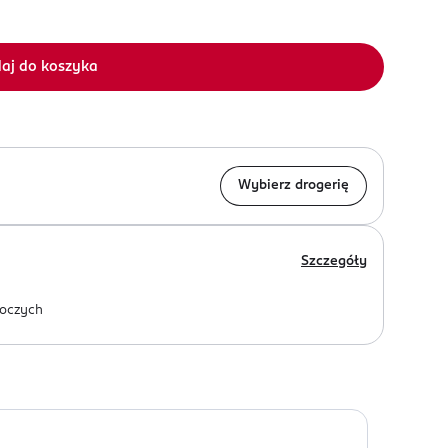
aj do koszyka
Wybierz drogerię
Szczegóły
oczych