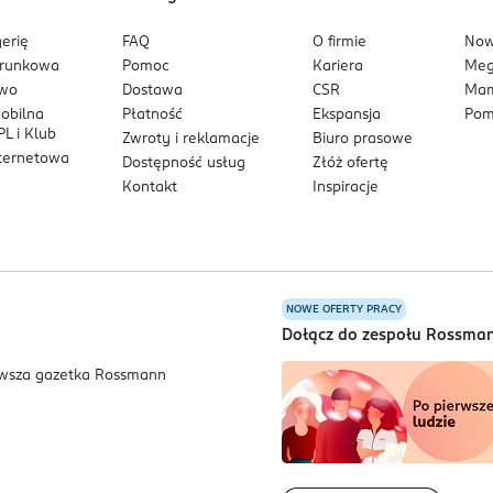
erię
FAQ
O firmie
No
arunkowa
Pomoc
Kariera
Me
owo
Dostawa
CSR
Mam
mobilna
Płatność
Ekspansja
Pom
L i Klub
Zwroty i reklamacje
Biuro prasowe
nternetowa
Dostępność usług
Złóż ofertę
Kontakt
Inspiracje
NOWE OFERTY PRACY
a
Dołącz do zespołu Rossma