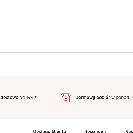
manioku - naturalnych surowców nowego typu, całkowicie biodeg
 glukozę. Z powstałej glukozy syntetyzowany jest materiał biode
ia, że szczotka nadaje się do profesjonalnej pielęgnacji włosów
zas suszenia gorącym powietrzem.
egradacji w ciągu 5 lat, przekształcając się w dwutlenek węgla 
ent - wykonano z nylonu. Stanowi 5% masy szczotki, charakteryzu
żdy rodzaj włosów.
Jak działają opinie?
nie, a jej kształt dopasowuje się do kształtu głowy.
5
4,9
/5
4
3
156 opinii
podstawie
inie są zweryfikowane zakupem.
2
 dostawa
od 199 zł
Darmowy odbiór
w ponad 2
1
Obsługa klienta
Rossmann
Nas