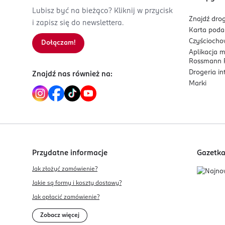
Lubisz być na bieżąco? Kliknij w przycisk
Znajdź drog
i zapisz się do newslettera.
Karta pod
Czyścioch
Dołączam!
Aplikacja 
Rossmann P
Drogeria i
Znajdź nas również na:
Marki
Przydatne informacje
Gazetk
Jak złożyć zamówienie?
Jakie są formy i koszty dostawy?
Jak opłacić zamówienie?
Zobacz więcej