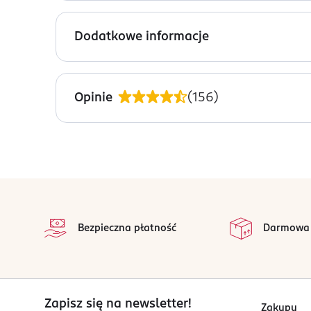
Produkt uzyskano ze skrobi roślin kukurydzy i 
Dodatkowe informacje
Włókna roślin ulegają glikacji, by uzyskać
Wytrzymałość zastosowania materiału spraw
OSTRZEŻENIA DOTYCZĄCE BEZPIECZEŃSTWA
gorącym powietrzem.
Uwaga: nie używać do modelowania włosów podc
W naturalnych warunkach produkt ulega biod
Opinie
(
156
)
przyjazny dla środowiska.
PRODUCENT/PODMIOT ODPOWIEDZIALNY
Włosie o długości 20 mm - jako jedyny elem
Zenner-Poland Sp. z o.o.
czemu doskonale rozczesuje i wygładza ka
Rokicińska 211
Szczotka została zaprojektowana ergonomicz
92-620
Łódź
stopka
biuro@zenner.pl
na 
Wszystkie op
426791801
Bezpieczna płatność
Darmowa
PL-Polska
Kod EAN
5 900939 255517
Zapisz się na newsletter!
Zakupy