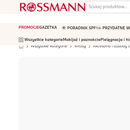
PROMOCJE
GAZETKA
☀️ PORADNIK SPF
🧑🏻‍🍳 PRZYDATNE
Wszystkie kategorie
Makijaż i paznokcie
Pielęgnacja i h
Wszystkie kategorie
Włosy
Akcesoria i ozdoby