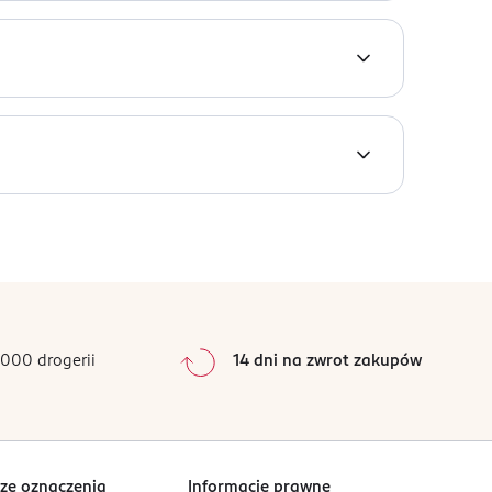
radowalnych.
gradowalny.
 - z jedynym wyjątkiem, by nie suszyć włosów
i wodę, dzięki czemu został uznany jako
je się elastycznością i wytrzymałością, dzięki
0
%
0
%
0
%
0
%
000 drogerii
14 dni na zwrot zakupów
0
%
Sortowanie wg
data: od najnowszej
ze oznaczenia
Informacje prawne