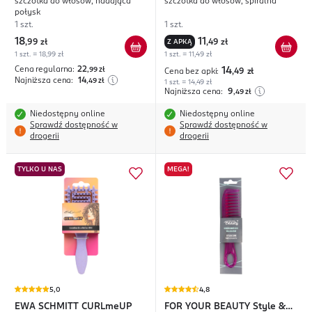
szczotka do włosów, nadająca
szczotka do włosów, spiralna
Nature
połysk
1 szt.
1 szt.
18
11
,
99 zł
Z APKĄ
,
49 zł
1 szt. = 18,99 zł
1 szt. = 11,49 zł
Cena regularna:
22
,99
zł
14
Cena bez apki:
,49
zł
Najniższa cena:
14
,49
zł
1 szt. = 14,49 zł
Najniższa cena:
9
,49
zł
Niedostępny online
Niedostępny online
Sprawdź dostępność w
Sprawdź dostępność w
drogerii
drogerii
TYLKO U NAS
MEGA!
5,0
4,8
EWA SCHMITT
CURLmeUP
FOR YOUR BEAUTY
Style &