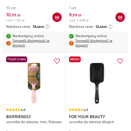
10 szt.
1 szt.
10
9
,
99 zł
,
99 zł
1 szt. = 1,10 zł
1 szt. = 9,99 zł
Najniższa cena:
13
Najniższa cena:
12
,49
zł
,49
zł
Niedostępny online
Niedostępny online
Sprawdź dostępność w
Sprawdź dostępność w
drogerii
drogerii
TYLKO U NAS
MEGA!
4,9
4,9
BIOFRIENDLY
FOR YOUR BEAUTY
szczotka do włosów, mini, Różowa
szczotka do włosów długich