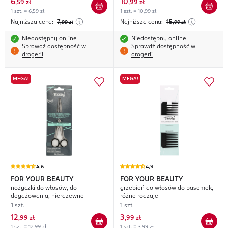
6
10
,
59 zł
,
99 zł
1 szt. = 6,59 zł
1 szt. = 10,99 zł
Najniższa cena:
7
Najniższa cena:
15
,99
zł
,99
zł
Niedostępny online
Niedostępny online
Sprawdź dostępność w
Sprawdź dostępność w
drogerii
drogerii
MEGA!
MEGA!
4,6
4,9
FOR YOUR BEAUTY
FOR YOUR BEAUTY
nożyczki do włosów, do
grzebień do włosów do pasemek,
degażowania, nierdzewne
różne rodzaje
1 szt.
1 szt.
12
3
,
99 zł
,
99 zł
1 szt. = 12,99 zł
1 szt. = 3,99 zł