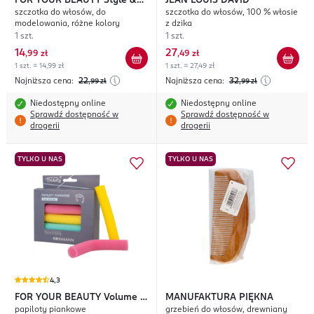
FOR YOUR BEAUTY
Style &
JEAN LOUIS DAVID
szczotka do włosów, do
szczotka do włosów, 100 % włosie
Care
modelowania, różne kolory
z dzika
1 szt.
1 szt.
14
27
,
99 zł
,
49 zł
1 szt. = 14,99 zł
1 szt. = 27,49 zł
Najniższa cena:
22
Najniższa cena:
32
,99
zł
,99
zł
Niedostępny online
Niedostępny online
Sprawdź dostępność w
Sprawdź dostępność w
drogerii
drogerii
TYLKO U NAS
TYLKO U NAS
4,3
FOR YOUR BEAUTY
Volume &
MANUFAKTURA PIĘKNA
papiloty piankowe
grzebień do włosów, drewniany
Styling