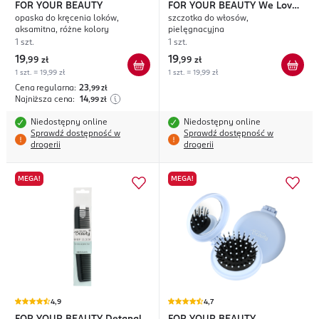
FOR YOUR BEAUTY
FOR YOUR BEAUTY
We Love
opaska do kręcenia loków,
szczotka do włosów,
Nature
aksamitna, różne kolory
pielęgnacyjna
1 szt.
1 szt.
19
19
,
99 zł
,
99 zł
1 szt. = 19,99 zł
1 szt. = 19,99 zł
Cena regularna:
23
,99
zł
Najniższa cena:
14
,99
zł
Niedostępny online
Niedostępny online
Sprawdź dostępność w
Sprawdź dostępność w
drogerii
drogerii
MEGA!
MEGA!
4,9
4,7