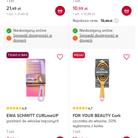
1 szt.
1 szt.
21
10
,
49 zł
,
99 zł
1 szt. = 21,49 zł
1 szt. = 10,99 zł
Najniższa cena:
15
,99
zł
Niedostępny online
Niedostępny online
Sprawdź dostępność w
Sprawdź dostępność w
drogerii
drogerii
TYLKO U NAS
MEGA!
4,8
4,7
EWA SCHMITT
CURLmeUP
FOR YOUR BEAUTY
Cork
grzebień do włosów kręconych
szczotka do włosów, 50%
wykonana z korka
1 szt.
1 szt.