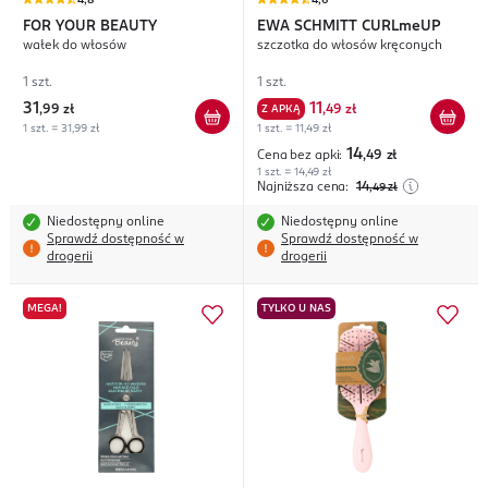
4,8
4,6
FOR YOUR BEAUTY
EWA SCHMITT
CURLmeUP
wałek do włosów
szczotka do włosów kręconych
1 szt.
1 szt.
31
11
,
99 zł
Z APKĄ
,
49 zł
1 szt. = 31,99 zł
1 szt. = 11,49 zł
14
Cena bez apki:
,49
zł
1 szt. = 14,49 zł
Najniższa cena:
14
,49
zł
Niedostępny online
Niedostępny online
Sprawdź dostępność w
Sprawdź dostępność w
drogerii
drogerii
MEGA!
TYLKO U NAS