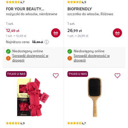
4,7
4,9
FOR YOUR BEAUTY
BIOFRIENDLY
nożyczki do włosów, nierdzewne
szczotka do włosów, Różowa
Professional
1 szt.
1 szt.
12
26
,
49 zł
,
99 zł
1 szt. = 12,49 zł
1 szt. = 26,99 zł
Najniższa cena:
18
,99
zł
Niedostępny online
Niedostępny online
Sprawdź dostępność w
Sprawdź dostępność w
drogerii
drogerii
TYLKO U NAS
TYLKO U NAS
4,9
4,7