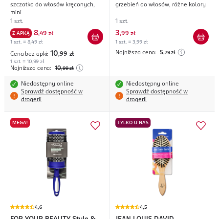
szczotka do włosów kręconych,
grzebień do włosów, różne kolory
Care
mini
1 szt.
1 szt.
8
3
Z APKĄ
,
49 zł
,
99 zł
1 szt. = 8,49 zł
1 szt. = 3,99 zł
Najniższa cena:
5
10
,79
zł
Cena bez apki:
,99
zł
1 szt. = 10,99 zł
Najniższa cena:
10
,99
zł
Niedostępny online
Niedostępny online
Sprawdź dostępność w
Sprawdź dostępność w
drogerii
drogerii
MEGA!
TYLKO U NAS
4,6
4,5