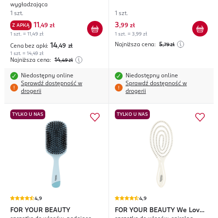
wygładzająca
1 szt.
1 szt.
11
3
Z APKĄ
,
49 zł
,
99 zł
1 szt. = 11,49 zł
1 szt. = 3,99 zł
Najniższa cena:
5
14
,79
zł
Cena bez apki:
,49
zł
1 szt. = 14,49 zł
Najniższa cena:
14
,49
zł
Niedostępny online
Niedostępny online
Sprawdź dostępność w
Sprawdź dostępność w
drogerii
drogerii
TYLKO U NAS
TYLKO U NAS
4,9
4,9
FOR YOUR BEAUTY
FOR YOUR BEAUTY
We Love