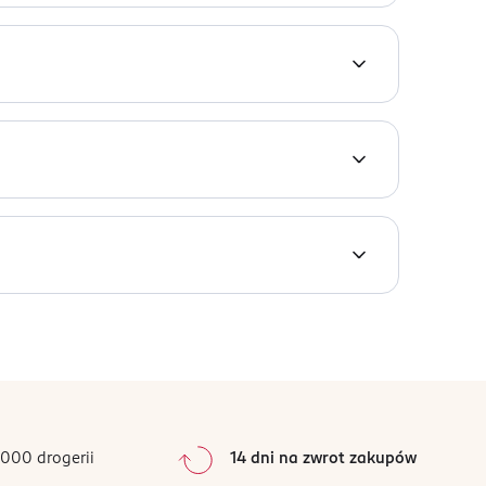
0
%
0
%
0
%
0
%
000 drogerii
14 dni na zwrot zakupów
0
%