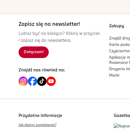
Zapisz się na newsletter!
Zakupy
Lubisz być na bieżąco? Kliknij w przycisk
Znajdź drog
i zapisz się do newslettera.
Karta pod
Czyścioch
Dołączam!
Aplikacja 
Rossmann P
Drogeria i
Znajdź nas również na:
Marki
Przydatne informacje
Gazetk
Jak złożyć zamówienie?