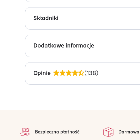
Kompaktowa szczotka do włosów. Wykonana z z n
podwójna krzywizna , dopasowuje się do s
Składniki
elastyczne igły masują skórę głowy, stymu
doskonale sprawdzi się do rozczesywania 
20% biobased material and 80% PP
Dodatkowe informacje
PRODUCENT/PODMIOT ODPOWIEDZIALNY
Zenner-Poland Sp. z o.o.
Opinie
(
138
)
Rokicińska 211
92-620
Łódź
biuro@zenner.pl
426791801
stopka
PL-Polska
na 
Wszystkie op
Kod EAN
Bezpieczna płatność
Darmowa
5 900939 414228