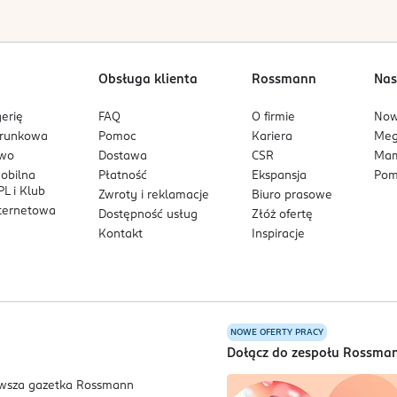
Obsługa klienta
Rossmann
Nas
erię
FAQ
O firmie
No
arunkowa
Pomoc
Kariera
Me
owo
Dostawa
CSR
Mam
mobilna
Płatność
Ekspansja
Pom
L i Klub
Zwroty i reklamacje
Biuro prasowe
nternetowa
Dostępność usług
Złóż ofertę
Kontakt
Inspiracje
NOWE OFERTY PRACY
a
Dołącz do zespołu Rossma