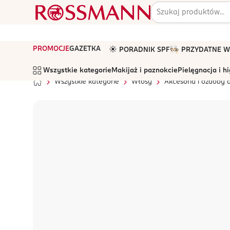
PROMOCJE
GAZETKA
☀️ PORADNIK SPF
🧑🏻‍🍳 PRZYDATNE
Wszystkie kategorie
Makijaż i paznokcie
Pielęgnacja i h
Wszystkie kategorie
Włosy
Akcesoria i ozdoby