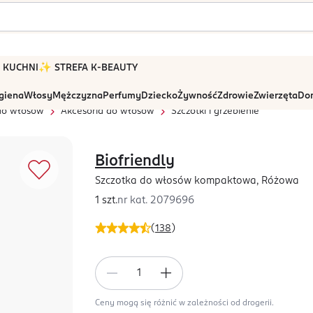
 W KUCHNI
✨ STREFA K-BEAUTY
igiena
Włosy
Mężczyzna
Perfumy
Dziecko
Żywność
Zdrowie
Zwierzęta
Dom
 do włosów
Akcesoria do włosów
Szczotki i grzebienie
Biofriendly
Szczotka do włosów kompaktowa, Różowa
1 szt.
nr kat.
2079696
(
138
)
Ceny mogą się różnić w zależności od drogerii.