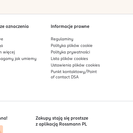
Sortowanie wg
data: od najnowszej
ze oznaczenia
Informacje prawne
we
Regulaminy
ga
Polityka plików
cookie
 więcej
Polityka prywatności
agamy jak umiemy
Lista plików
cookies
Ustawienia plików
cookies
Punkt kontaktowy/
Point
of contact DSA
nna!
Zakupy stają się prostsze
z aplikacją Rossmann PL