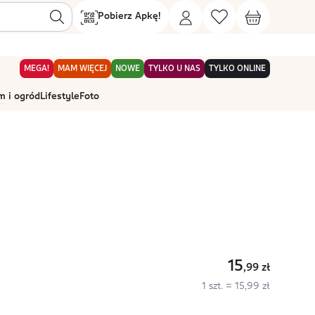
Pobierz Apkę!
MEGA!
MAM WIĘCEJ
NOWE
TYLKO U NAS
TYLKO ONLINE
 i ogród
Lifestyle
Foto
15
,99
zł
1 szt. = 15,99 zł