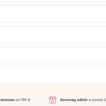
aturalnych, odnawialnych włókien roślinnych.
kóry głowy
lując cebulki włosowe
mokrych jak i suchych włosów
Jak działają opinie?
5
4,9
/5
4
3
138 opinii
podstawie
inie są zweryfikowane zakupem.
2
 dostawa
od 199 zł
Darmowy odbiór
w ponad 2
1