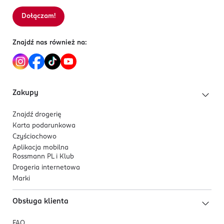
Rokicińska 211
Dołączam!
Sortowanie wg
data: od najnowszej
92-620
Łódź
biuro@zenner.pl
Znajdź nas również na:
426791801
PL-Polska
Kod EAN
Zakupy
5 900939 417526
Znajdź drogerię
Karta podarunkowa
Czyściochowo
Aplikacja mobilna
Rossmann PL i Klub
Drogeria internetowa
Marki
Obsługa klienta
FAQ