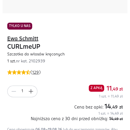
TYLKO U NAS
Ewa Schmitt
CURLmeUP
Szczotka do włosów kręconych
1 szt.
nr kat.
2102939
(
129
)
11
Z APKĄ
,49
zł
1 szt. = 11,49 zł
14
Cena bez apki:
,49
zł
1 szt. = 14,49 zł
Najniższa cena z 30 dni
przed obniżką:
14
,49
zł
Cena obowiązuje
06.08-19.08.26
lub do wyczerpania zapasów.
Aby