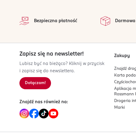
91-222 Łódź
stopka
na 
Kod EAN
Wszystkie op
Bezpieczna płatność
Darmowa
4 305615 922256
Zapisz się na newsletter!
Zakupy
Lubisz być na bieżąco? Kliknij w przycisk
Znajdź drog
i zapisz się do newslettera.
Karta pod
Czyścioch
Dołączam!
Aplikacja 
Rossmann P
Drogeria i
Znajdź nas również na:
Marki