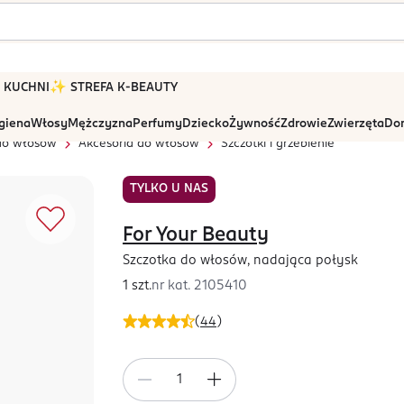
 W KUCHNI
✨ STREFA K-BEAUTY
igiena
Włosy
Mężczyzna
Perfumy
Dziecko
Żywność
Zdrowie
Zwierzęta
Dom
 do włosów
Akcesoria do włosów
Szczotki i grzebienie
TYLKO U NAS
For Your Beauty
Szczotka do włosów, nadająca połysk
1 szt.
nr kat.
2105410
(
44
)