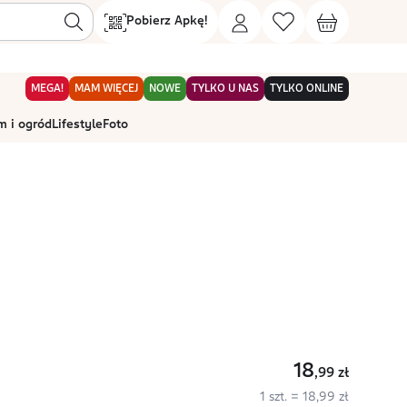
Pobierz Apkę!
MEGA!
MAM WIĘCEJ
NOWE
TYLKO U NAS
TYLKO ONLINE
 i ogród
Lifestyle
Foto
18
,99
zł
1 szt. = 18,99 zł