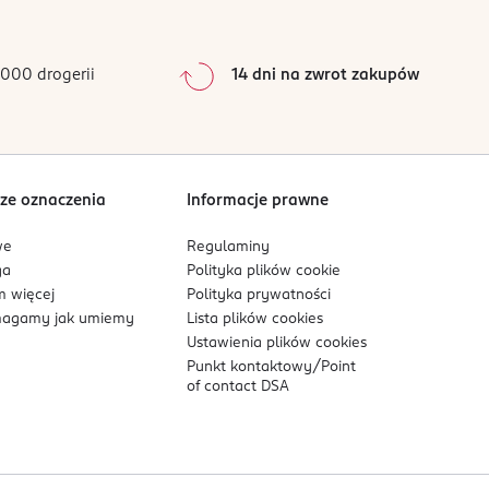
0
%
0
%
0
%
000 drogerii
14 dni na zwrot zakupów
0
%
Sortowanie wg
data: od najnowszej
ze oznaczenia
Informacje prawne
we
Regulaminy
ga
Polityka plików
cookie
 więcej
Polityka prywatności
agamy jak umiemy
Lista plików
cookies
Ustawienia plików
cookies
Punkt kontaktowy/
Point
of contact DSA