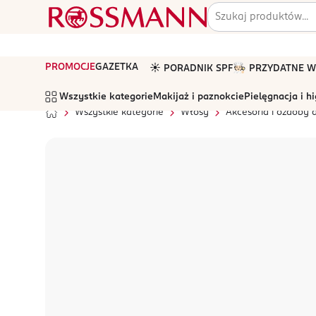
PROMOCJE
GAZETKA
☀️ PORADNIK SPF
🧑🏻‍🍳 PRZYDATNE
Wszystkie kategorie
Makijaż i paznokcie
Pielęgnacja i h
Wszystkie kategorie
Włosy
Akcesoria i ozdoby