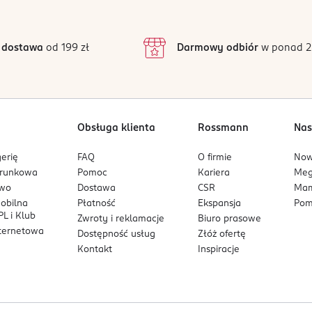
4
3
44 opinii
podstawie
inie są zweryfikowane zakupem.
2
 dostawa
od 199 zł
Darmowy odbiór
w ponad 2
1
Obsługa klienta
Rossmann
Nas
erię
FAQ
O firmie
No
arunkowa
Pomoc
Kariera
Me
owo
Dostawa
CSR
Mam
mobilna
Płatność
Ekspansja
Pom
L i Klub
Zwroty i reklamacje
Biuro prasowe
nternetowa
Dostępność usług
Złóż ofertę
Kontakt
Inspiracje