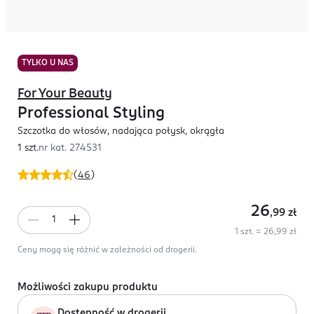
TYLKO U NAS
For Your Beauty
Professional Styling
Szczotka do włosów, nadająca połysk, okrągła
1 szt.
nr kat.
274531
(
46
)
26
,99
zł
1 szt. = 26,99 zł
Ceny mogą się różnić w zależności od drogerii.
Możliwości zakupu produktu
Dostępność w drogerii