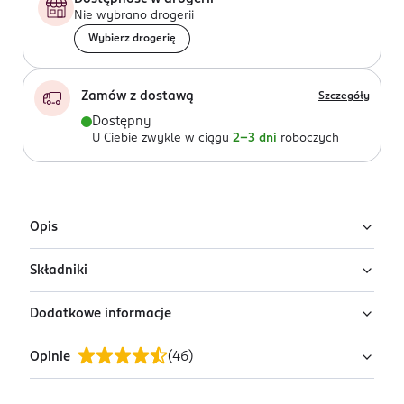
Nie wybrano drogerii
Wybierz drogerię
Zamów z dostawą
Szczegóły
Dostępny
U Ciebie zwykle w ciągu
2-3 dni
roboczych
Opis
Składniki
Profesjonalna szczotka okrągła nadająca połysk dzięki
skośnie rozmieszczonemu naturalnemu włosiu dociera
Dodatkowe informacje
do wyjątkowo dużej liczby włosów i idealnie nadaje się
Z włosia dzika oraz z włosiem z tworzywa sztucznego
do cienkich włosów i cieniowanych fryzur. Skośnie
wzbogaconego turmalinem.
Opinie
(
46
)
rozmieszczone czyste naturalne włosie pozwala
PRZYGOTOWANIE I STOSOWANIE
doskonale zapanować nad włosami i nadać fryzurze
Wskazówki dotyczące pielęgnacji: