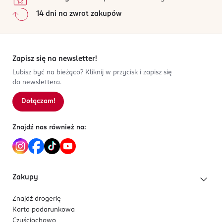
ozdobnym motywem Kuromi.
Warszawa
14 dni na zwrot zakupów
Duża dekoracja z postacią nadaje jej bajkowy
biuro@abcosmetique.com
wygląd.
224159089
Białe ząbki zakończone są drobnymi kuleczkami.
PL-Polska
W rączce znajduje się otwór do zawieszenia
Zapisz się na newsletter!
Kod EAN
szczotki.
Lubisz być na bieżąco? Kliknij w przycisk i zapisz się
3 700206 778907
Produkt nieodpowiedni dla dzieci poniżej 3 lat.
do newslettera.
Przeznaczenie
Dołączam!
Do codziennego czesania włosów.
Sprawdzi się jako praktyczny dodatek do
Znajdź nas również na:
dziecięcej kosmetyczki.
Zakupy
Znajdź drogerię
Karta podarunkowa
Czyściochowo