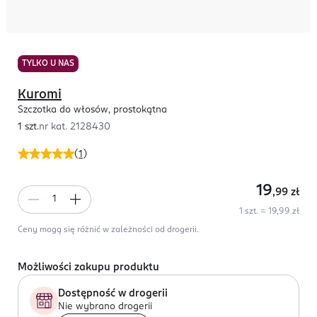
TYLKO U NAS
Kuromi
Szczotka do włosów, prostokątna
1 szt.
nr kat.
2128430
(
1
)
19
,99
zł
1 szt. = 19,99 zł
Ceny mogą się różnić w zależności od drogerii.
Możliwości zakupu produktu
Dostępność w drogerii
Nie wybrano drogerii