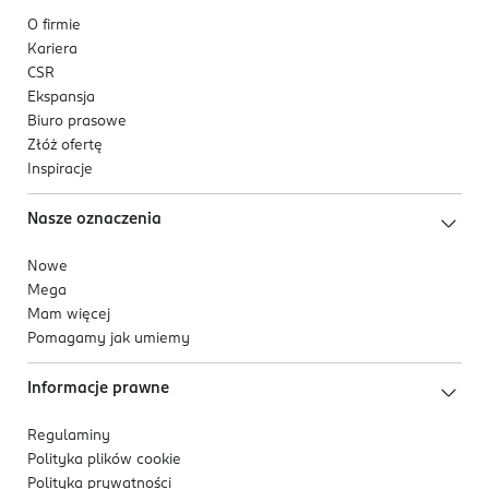
głowy.
O firmie
Dla osób, które szukają szczotki do łagodnego
Kariera
rozczesywania, masażu skóry głowy oraz
CSR
rozprowadzania kosmetyków pielęgnacyjnych.
Ekspansja
Produkt polecany jest także pacjentom w trakcie i
Biuro prasowe
po leczeniu onkologicznym, gdy szczególnie
Złóż ofertę
ważna jest delikatna pielęgnacja włosów i skóry
Inspiracje
głowy.
Nasze oznaczenia
Nowe
Mega
Mam więcej
Pomagamy jak umiemy
Informacje prawne
Regulaminy
Polityka plików
cookie
Polityka prywatności