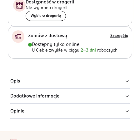
Dostępność w drogerii
Nie wybrano drogerii
Wybierz drogerię
Zamów z dostawą
Szczegóły
Dostępny tylko online
U Ciebie zwykle w ciągu
2-3 dni
roboczych
Opis
Dodatkowe informacje
Profesjonalna szczotka do włosów Manta,
bordowa
Opinie
PRZYGOTOWANIE I STOSOWANIE
Profesjonalna szczotka do rozczesywania włosów
Przed użyciem wygnij szczotkę w dłoniach, im dłużej
Manta została zaprojektowana przez brytyjskiego
będziesz to robić, tym bardziej giętka się stanie.
fryzjera Tima Binningtona z myślą o wyjątkowo
stopka
delikatnej pielęgnacji włosów i wrażliwej skóry głowy.
Ten produkt nie ma jeszcze opinii.