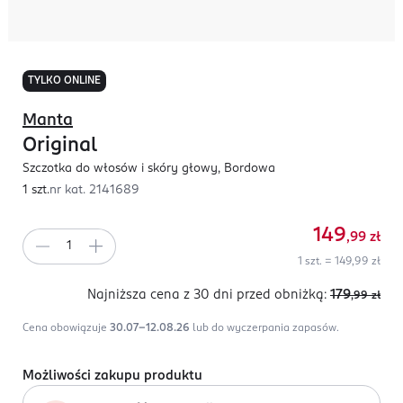
TYLKO ONLINE
Manta
Original
Szczotka do włosów i skóry głowy, Bordowa
1 szt.
nr kat.
2141689
149
,99
zł
1 szt. = 149,99 zł
Najniższa cena z 30 dni
przed obniżką:
179
,99
zł
Cena obowiązuje
30.07-12.08.26
lub do wyczerpania zapasów.
Możliwości zakupu produktu