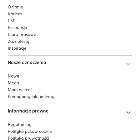
głowy.
O firmie
Dla osób, które szukają szczotki do łagodnego
Kariera
rozczesywania, masażu skóry głowy oraz
CSR
rozprowadzania kosmetyków pielęgnacyjnych.
Ekspansja
Produkt polecany jest także pacjentom w trakcie i
Biuro prasowe
po leczeniu onkologicznym, gdy szczególnie
Złóż ofertę
ważna jest delikatna pielęgnacja włosów i skóry
Inspiracje
głowy.
Nasze oznaczenia
Nowe
Mega
Mam więcej
Pomagamy jak umiemy
Informacje prawne
Regulaminy
Polityka plików
cookie
Polityka prywatności