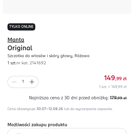
TYLKO ONLINE
Manta
Original
Szczotka do włosów i skóry głowy, Różowa
1 szt.
nr kat.
2141692
149
,99
zł
1 szt. = 149,99 zł
Najniższa cena z 30 dni
przed obniżką:
179
,99
zł
Cena obowiązuje
30.07-12.08.26
lub do wyczerpania zapasów.
Możliwości zakupu produktu