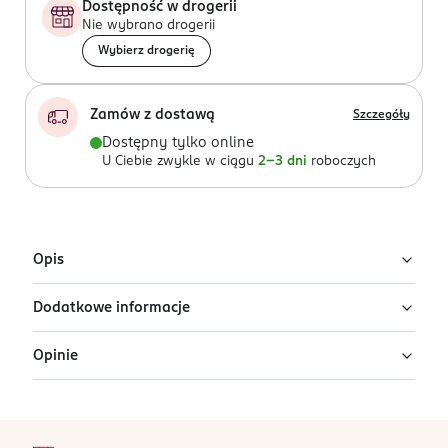
Dostępność w drogerii
Nie wybrano drogerii
Wybierz drogerię
Zamów z dostawą
Szczegóły
Dostępny tylko online
U Ciebie zwykle w ciągu
2-3 dni
roboczych
Opis
Dodatkowe informacje
Profesjonalna szczotka do włosów Manta,
różowa
Opinie
PRZYGOTOWANIE I STOSOWANIE
Profesjonalna szczotka do rozczesywania włosów
Przed użyciem wygnij szczotkę w dłoniach, im dłużej
Manta została zaprojektowana przez brytyjskiego
będziesz to robić, tym bardziej giętka się stanie.
fryzjera Tima Binningtona z myślą o wyjątkowo
stopka
delikatnej pielęgnacji włosów i wrażliwej skóry głowy.
Ten produkt nie ma jeszcze opinii.