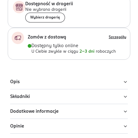
Dostępność w drogerii
Nie wybrano drogerii
Wybierz drogerię
Zamów z dostawą
Szczegóły
Dostępny tylko online
U Ciebie zwykle w ciągu
2-3 dni
roboczych
Opis
Składniki
Matowa pomadka do ust MAC Ximal Silky
Matte w odcieniu Russian Red
Dodatkowe informacje
Ingredients: : OCTYLDODECANOL, NEOPENTYL GLYCOL
MAC Ximal Silky Matte w odcieniu Russian Red to
DIHEPTANOATE, SYNTHETIC WAX, PENTAERYTHRITYL
kultowa matowa pomadka o pełnym kryciu, która
Opinie
TETRAISOSTEARATE, TRIMETHYLPENTANEDIOL/ADIPIC
PRZYGOTOWANIE I STOSOWANIE
łączy bogaty kolor, komfort noszenia i pielęgnującą
ACID/GLYCERIN CROSSPOLYMER, SILICA,
Nałóż pomadkę bezpośrednio na usta. Nałóż pomadkę
formułę.