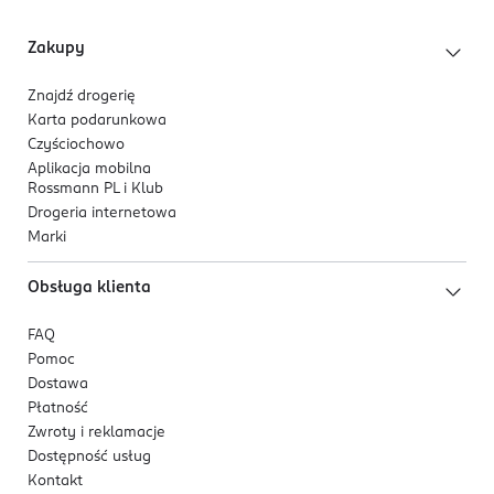
Pielęgnująca formuła z olejem kokosowym,
masłem shea i masłem kakaowym.
Zakupy
Natychmiastowe, 8-godzinne nawilżenie.
Komfortowa aplikacja i charakterystyczny
Znajdź drogerię
zapach wanilii.
Karta podarunkowa
Luksusowe opakowanie z elementami z
Czyściochowo
recyklingu (min. 30%).
Aplikacja mobilna
Rossmann PL i Klub
Składniki aktywne
Drogeria internetowa
Marki
Olej kokosowy.
Organiczne masło shea.
Obsługa klienta
Organiczne masło kakaowe.
FAQ
Pomoc
Dostawa
Płatność
Zwroty i reklamacje
Dostępność usług
Kontakt