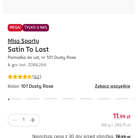
MEGA!
TYLKO U NAS
Miss Sporty
Satin To Last
Pomadka do ust, nr 101 Dusty Rose
4 g
nr kat.
2086266
(
62
)
Kolor:
101 Dusty Rose
Zobacz wszystkie
11
,99
zł
100 g = 299,75 zł
Najniższa cena z 30 dni
przed obniżką:
19
,99
zł