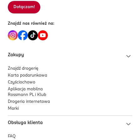
Dołączam!
Sortowanie wg
data: od najnowszej
Znajdź nas również na:
Zakupy
Znajdź drogerię
Karta podarunkowa
Czyściochowo
Aplikacja mobilna
Rossmann PL i Klub
Drogeria internetowa
Marki
Obsługa klienta
FAQ