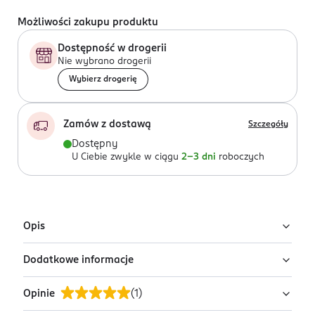
Możliwości zakupu produktu
Dostępność w drogerii
Nie wybrano drogerii
Wybierz drogerię
Zamów z dostawą
Szczegóły
Dostępny
U Ciebie zwykle w ciągu
2-3 dni
roboczych
Opis
Dodatkowe informacje
Zestaw sztucznych paznokci KillyS
Sztuczne paznokcie KillyS w delikatnej, różowej
Opinie
(
1
)
PRZYGOTOWANIE I STOSOWANIE
kolorystyce z dekoracyjnym wzorem zebry i
Jak aplikować paznokcie?