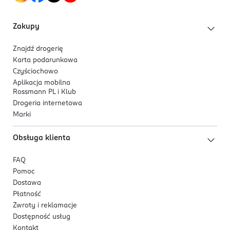
Kod EAN
Zakupy
3 031445 005364
Znajdź drogerię
Karta podarunkowa
Czyściochowo
Aplikacja mobilna
Rossmann PL i Klub
Drogeria internetowa
Marki
Obsługa klienta
FAQ
Pomoc
Dostawa
Płatność
Zwroty i reklamacje
Dostępność usług
Kontakt