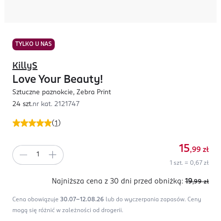
TYLKO U NAS
KillyS
Love Your Beauty!
Sztuczne paznokcie, Zebra Print
24 szt.
nr kat.
2121747
(
1
)
15
,99
zł
1 szt. = 0,67 zł
Najniższa cena z 30 dni
przed obniżką:
19
,99
zł
Cena obowiązuje
30.07-12.08.26
lub do wyczerpania zapasów.
Ceny
mogą się różnić w zależności od drogerii.