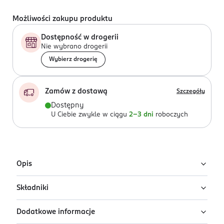
Możliwości zakupu produktu
Dostępność w drogerii
Nie wybrano drogerii
Wybierz drogerię
Zamów z dostawą
Szczegóły
Dostępny
U Ciebie zwykle w ciągu
2-3 dni
roboczych
Opis
Składniki
Nawilżający, lekki balsam do ust z delikatnym tintem
łączy w sobie makijaż oraz pielęgnację.
Dodatkowe informacje
Ingredients: : OCTYLDODECANOL, POLYBUTENE,
Balsam w odcieniu Chocolate Brownie pozostawia na