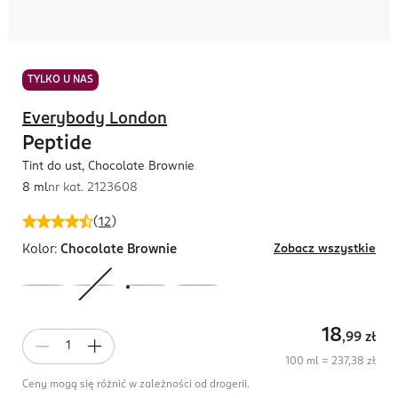
TYLKO U NAS
Everybody London
Peptide
Tint do ust, Chocolate Brownie
8 ml
nr kat.
2123608
(
12
)
Kolor:
Chocolate Brownie
Zobacz wszystkie
18
,99
zł
100 ml = 237,38 zł
Ceny mogą się różnić w zależności od drogerii.