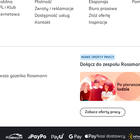
mobilna
Płatność
Ekspansja
Pom
L i Klub
Zwroty i reklamacje
Biuro prasowe
się preparatu do oczu natychmiast przepłukać je wodą. Nie stoso
nternetowa
Dostępność usług
Złóż ofertę
odukt może pozostawiać plamy na skórze, plastiku, materiałach c
Kontakt
Inspiracje
skórą.
NOWE OFERTY PRACY
a
Dołącz do zespołu Rossma
Zobacz oferty pracy
Nasi dostawcy