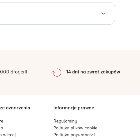
0
%
0
%
ikatny efekt.
0
%
0
%
000 drogerii
14 dni na zwrot zakupów
0
%
Sortowanie wg
data: od najnowszej
ze oznaczenia
Informacje prawne
ukt nie jest przeznaczony dla osób poniżej 16
we
Regulaminy
włosów jeśli: na twarzy występuje wysypka lub
ga
Polityka plików
cookie
rzeszłości wystąpiła reakcja na tymczasowy
 więcej
Polityka prywatności