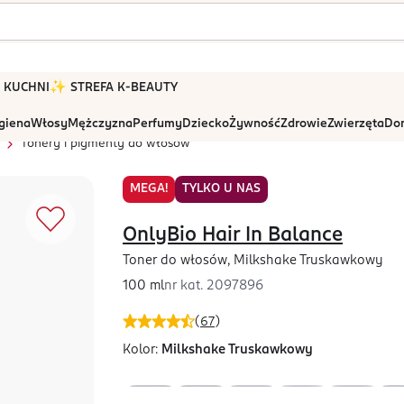
 W KUCHNI
✨ STREFA K-BEAUTY
igiena
Włosy
Mężczyzna
Perfumy
Dziecko
Żywność
Zdrowie
Zwierzęta
Dom
Tonery i pigmenty do włosów
MEGA!
TYLKO U NAS
OnlyBio Hair In Balance
Toner do włosów, Milkshake Truskawkowy
100 ml
nr kat.
2097896
(
67
)
Kolor:
Milkshake Truskawkowy