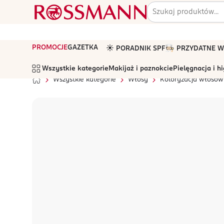
PROMOCJE
GAZETKA
☀️ PORADNIK SPF
🧑🏻‍🍳 PRZYDATNE
Wszystkie kategorie
Makijaż i paznokcie
Pielęgnacja i h
Wszystkie kategorie
Włosy
Koloryzacja włosów