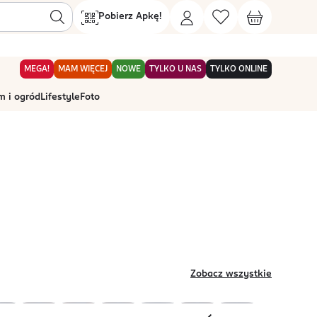
Pobierz Apkę!
MEGA!
MAM WIĘCEJ
NOWE
TYLKO U NAS
TYLKO ONLINE
 i ogród
Lifestyle
Foto
Zobacz wszystkie