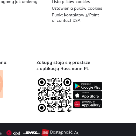
agamy jak umiemy
Lista plików
cookies
Ustawienia plików
cookies
wać do barwienia brwi i rzęs. Stosować rękawice
Punkt kontaktowy/
Point
hłonnych i ręcznikach. Nie wdychaj i nie połykaj
of contact DSA
nna!
Zakupy stają się prostsze
z aplikacją Rossmann PL
Dostępność: