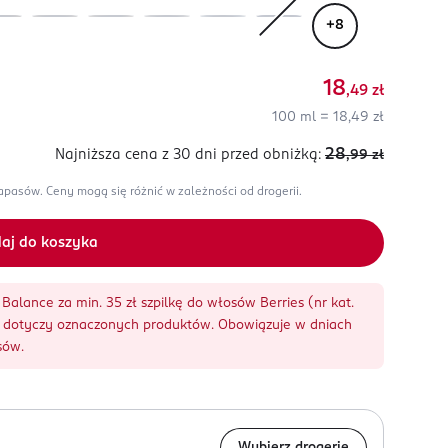
+
8
18
,49
zł
100 ml = 18,49 zł
28
Najniższa cena z 30 dni
przed obniżką:
,99
zł
zapasów.
Ceny mogą się różnić w zależności od drogerii.
aj do koszyka
Balance za min. 35 zł szpilkę do włosów Berries (nr kat.
ja dotyczy oznaczonych produktów. Obowiązuje w dniach
sów.
Wybierz drogerię