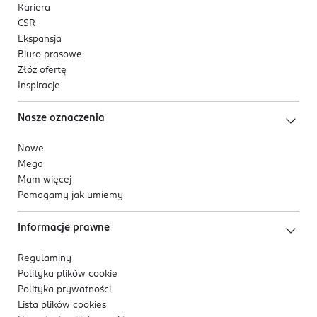
Kariera
Przechowuj produkt w zacienionym miejscu w
CSR
temperaturze pokojowej.
Ekspansja
Biuro prasowe
OSTRZEŻENIA DOTYCZĄCE BEZPIECZEŃSTWA
Złóż ofertę
Produkt może powodować reakcję alergiczną. Unikać
Inspiracje
kontaktu ze skórą.
Nasze oznaczenia
Proszę uważnie przeczytać sposób użycia.
Nowe
OSOBA/PODMIOT ODPOWIEDZIALNY
Mega
Donegal sp. z o.o.
Mam więcej
ul. Krakowska 154
Pomagamy jak umiemy
35-506 Rzeszów
Informacje prawne
Kod EAN
5 907549 276376
Regulaminy
Polityka plików
cookie
Polityka prywatności
Lista plików
cookies