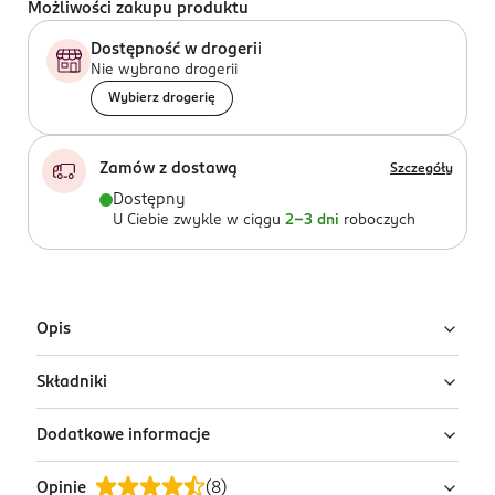
Możliwości zakupu produktu
Dostępność w drogerii
Nie wybrano drogerii
Wybierz drogerię
Zamów z dostawą
Szczegóły
Dostępny
U Ciebie zwykle w ciągu
2-3 dni
roboczych
Opis
Składniki
Pielęgnująca baza hybrydowa Semilac Dream Long
Base z wysoką koncentracją włókien fibrowych i
Dodatkowe informacje
witaminą E dedykowana jest dla osób marzących o
Ingredients: Polyurethane-57, Hydroxypropyl
długich i mocnych paznokciach. Produkt pozwala
Methacrylate, Isobornyl Methacrylate, Cellulose Acetate
Opinie
(
8
)
zapuścić paznokcie i działa na wielu poziomach. Dzięki
Butyrate, Hydroxycyclohexyl Phenyl Ketone, Ethyl
PRZYGOTOWANIE I STOSOWANIE