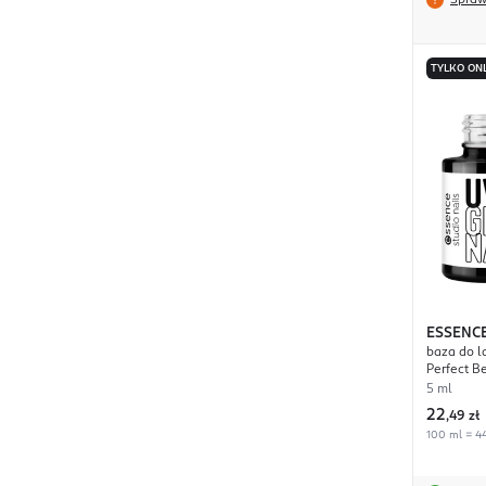
Spraw
TYLKO ON
ESSENC
baza do l
Perfect B
5 ml
22
,
49 zł
100 ml = 44