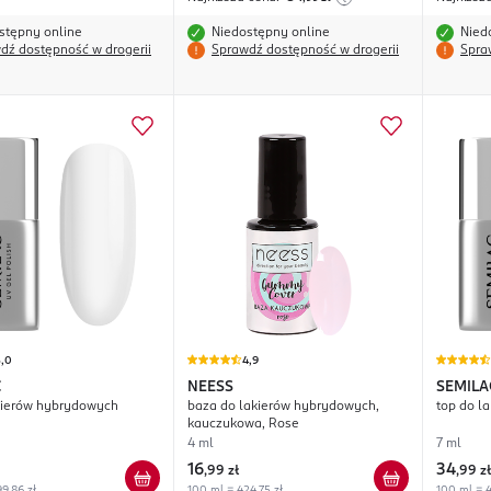
stępny online
Niedostępny online
Nied
dź dostępność w drogerii
Sprawdź dostępność w drogerii
Spra
5,0
4,9
C
NEESS
SEMILA
kierów hybrydowych
baza do lakierów hybrydowych,
top do l
kauczukowa, Rose
4 ml
7 ml
16
34
,
99 zł
,
99 zł
9,86 zł
100 ml = 424,75 zł
100 ml = 4