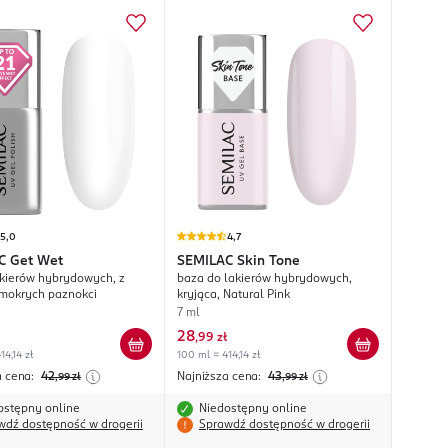
5,0
4,7
C
Get Wet
SEMILAC
Skin Tone
akierów hybrydowych, z
baza do lakierów hybrydowych,
mokrych paznokci
kryjąca, Natural Pink
7 ml
28
,
99 zł
14,14 zł
100 ml = 414,14 zł
a cena:
42
Najniższa cena:
43
,99
zł
,99
zł
ostępny online
Niedostępny online
wdź dostępność w drogerii
Sprawdź dostępność w drogerii