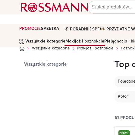
PROMOCJE
GAZETKA
☀️ PORADNIK SPF
🧑🏻‍🍳 PRZYDATNE
Wszystkie kategorie
Makijaż i paznokcie
Pielęgnacja i h
Wszystkie kategorie
Makijaż i paznokcie
Paznok
Top 
Wszystkie kategorie
Polecan
Kolor
61
PRODU
NOWE