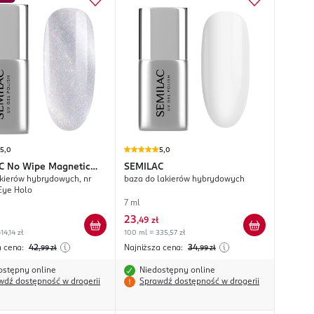
5,0
5,0
C
No Wipe Magnetic
SEMILAC
akierów hybrydowych, nr
baza do lakierów hybrydowych
Eye Holo
7 ml
23
,
49 zł
14,14 zł
100 ml = 335,57 zł
a cena:
42
Najniższa cena:
34
,99
zł
,99
zł
ostępny online
Niedostępny online
wdź dostępność w drogerii
Sprawdź dostępność w drogerii