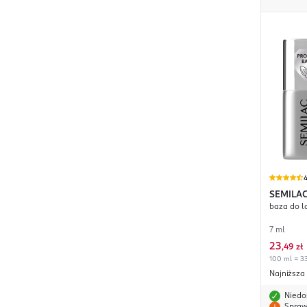
4
SEMILA
baza do 
7 ml
23
,
49 zł
100 ml = 33
Najniższa
Niedo