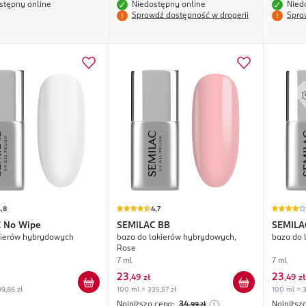
stępny online
Niedostępny online
Nied
Sprawdź dostępność w drogerii
Spra
,8
4,7
C
No Wipe
SEMILAC
BB
SEMILA
kierów hybrydowych
baza do lakierów hybrydowych,
baza do 
Rose
7 ml
7 ml
23
23
,
49 zł
,
49 zł
9,86 zł
100 ml = 335,57 zł
100 ml = 3
Najniższa cena:
34
Najniższ
,99
zł