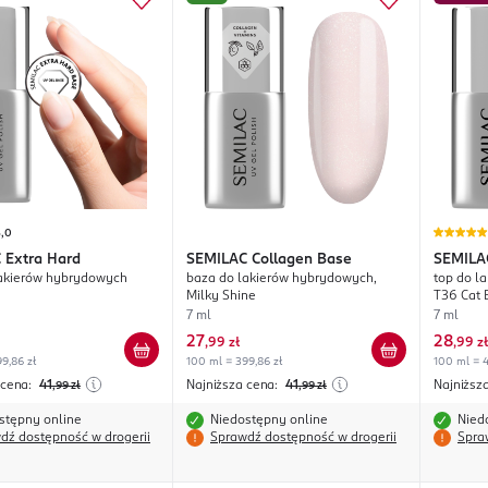
5,0
C
Extra Hard
SEMILAC
Collagen Base
SEMILA
lakierów hybrydowych
baza do lakierów hybrydowych,
top do l
Effect
Milky Shine
T36 Cat 
7 ml
7 ml
27
28
,
99 zł
,
99 zł
9,86 zł
100 ml = 399,86 zł
100 ml = 4
 cena:
41
Najniższa cena:
41
Najniższ
,99
zł
,99
zł
stępny online
Niedostępny online
Nied
dź dostępność w drogerii
Sprawdź dostępność w drogerii
Spra