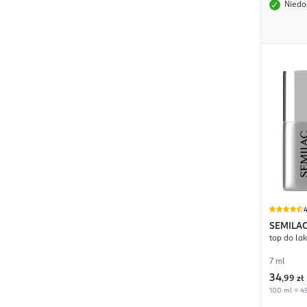
Niedo
4
SEMILA
top do la
7 ml
34
,
99 zł
100 ml = 49