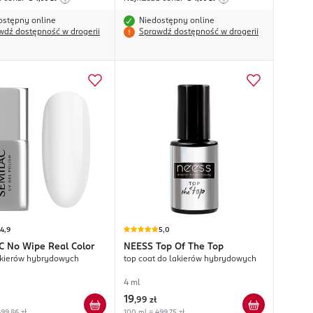
ostępny online
Niedostępny online
wdź dostępność w drogerii
Sprawdź dostępność w drogerii
4,9
5,0
C
No Wipe Real Color
NEESS
Top Of The Top
akierów hybrydowych
top coat do lakierów hybrydowych
4 ml
19
,
99 zł
99,86 zł
100 ml = 499,75 zł