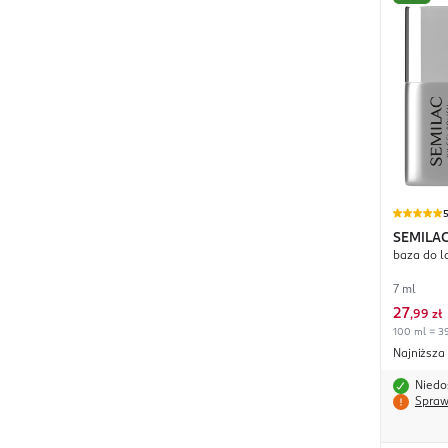
SEMILA
baza do 
7 ml
27
,
99 zł
100 ml = 39
Najniższa
Niedo
Spraw