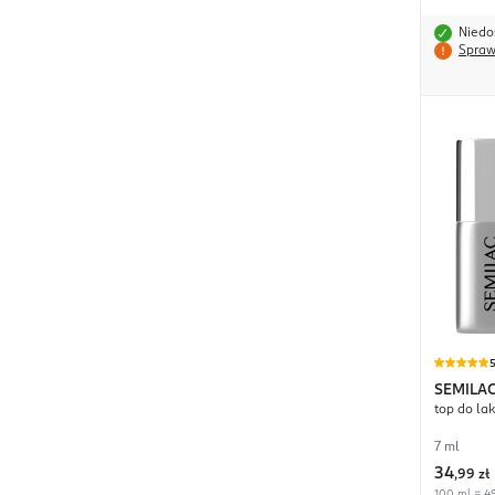
Niedo
Spraw
SEMILA
top do la
7 ml
34
,
99 zł
100 ml = 49