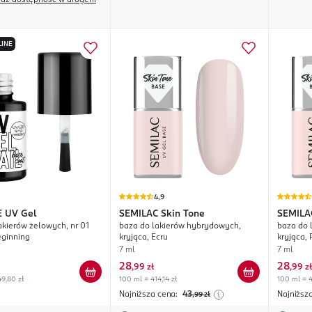
dź dostępność w drogerii
LINE
4,9
E
UV Gel
SEMILAC
Skin Tone
SEMILA
akierów żelowych, nr 01
baza do lakierów hybrydowych,
baza do 
eginning
kryjąca, Ecru
kryjąca,
7 ml
7 ml
28
28
,
99 zł
,
99 zł
9,80 zł
100 ml = 414,14 zł
100 ml = 4
Najniższa cena:
43
Najniższ
,99
zł