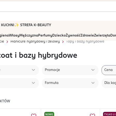
 W KUCHNI
✨ STREFA K-BEAUTY
igiena
Włosy
Mężczyzna
Perfumy
Dziecko
Żywność
Zdrowie
Zwierzęta
Dom
cie
Manicure hybrydowy i żelowy
Topy i bazy hybrydowe
coat i bazy hybrydowe
e
Promocje
Cena
Formuła
Dla ko
KTÓW
NOWE
TYLKO U