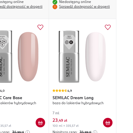
ostępny online
Niedostępny online
wdź dostępność w drogerii
Sprawdź dostępność w drogerii
4,0
4,9
C
Care Base
SEMILAC
Dream Long
lakierów hybrydowych
baza do lakierów hybrydowych
7 ml
23
,
49 zł
35,57 zł
100 ml = 335,57 zł
a cena:
34
Najniższa cena:
34
,99
zł
,99
zł