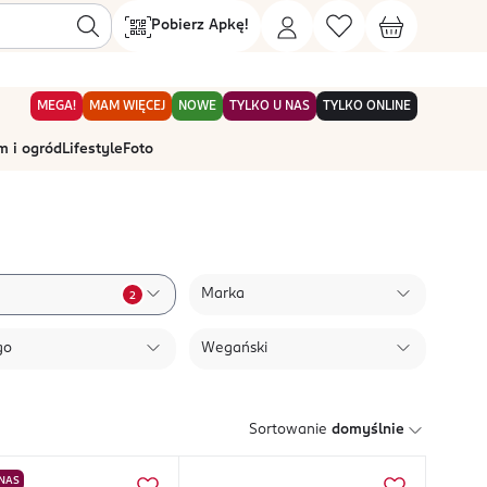
Pobierz Apkę!
MEGA!
MAM WIĘCEJ
NOWE
TYLKO U NAS
TYLKO ONLINE
 i ogród
Lifestyle
Foto
Marka
2
go
Wegański
Sortowanie
domyślnie
 NAS