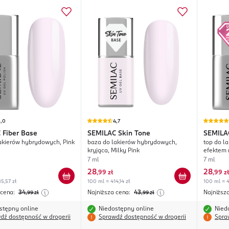
5,0
4,7
C
Fiber Base
SEMILAC
Skin Tone
SEMILA
akierów hybrydowych, Pink
baza do lakierów hybrydowych,
top do l
kryjąca, Milky Pink
efektem 
7 ml
7 ml
28
28
,
99 zł
,
99 zł
5,57 zł
100 ml = 414,14 zł
100 ml = 4
 cena:
34
Najniższa cena:
43
Najniższ
,99
zł
,99
zł
stępny online
Niedostępny online
Nied
dź dostępność w drogerii
Sprawdź dostępność w drogerii
Spra