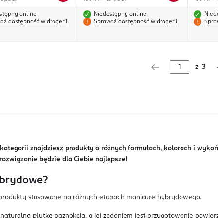
stępny online
Niedostępny online
Nied
dź dostępność w drogerii
Sprawdź dostępność w drogerii
Spra
z
3
j kategorii znajdziesz produkty o różnych formułach, kolorach i wy
rozwiązanie będzie dla Ciebie najlepsze!
hybrydowe?
 produkty stosowane na różnych etapach manicure hybrydowego.
naturalną płytkę paznokcia, a jej zadaniem jest przygotowanie powier