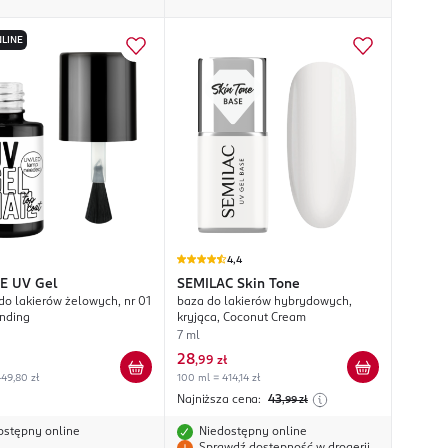
LINE
4,4
E
UV Gel
SEMILAC
Skin Tone
 do lakierów żelowych, nr 01
baza do lakierów hybrydowych,
Ending
kryjąca, Coconut Cream
7 ml
28
,
99 zł
49,80 zł
100 ml = 414,14 zł
Najniższa cena:
43
,99
zł
ostępny online
Niedostępny online