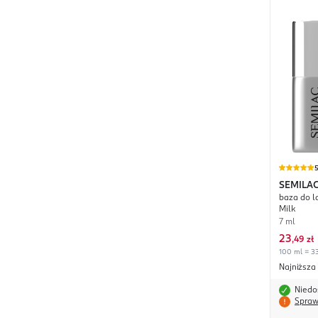
SEMILA
baza do l
Milk
7 ml
23
,
49 zł
100 ml = 33
Najniższa
Niedo
Spraw