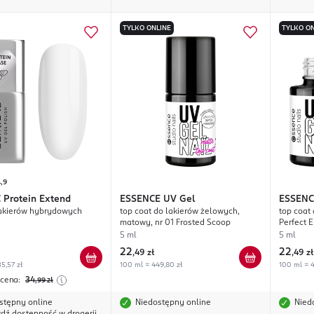
TYLKO ONLINE
TYLKO ON
,9
C
Protein Extend
ESSENCE
UV Gel
ESSENC
lakierów hybrydowych
top coat do lakierów żelowych,
top coat
matowy, nr 01 Frosted Scoop
Perfect 
5 ml
5 ml
22
22
,
49 zł
,
49 zł
5,57 zł
100 ml = 449,80 zł
100 ml = 4
 cena:
34
,99
zł
stępny online
Niedostępny online
Nied