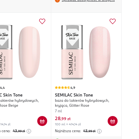
Sprawdź dostępność w drogerii
4,4
4,9
C
Skin Tone
SEMILAC
Skin Tone
lakierów hybrydowych,
baza do lakierów hybrydowych,
 Rose Beige
kryjąca, Glitter Rose
7 ml
28
,
99 zł
14,14 zł
100 ml = 414,14 zł
a cena:
43
Najniższa cena:
43
,99
zł
,99
zł