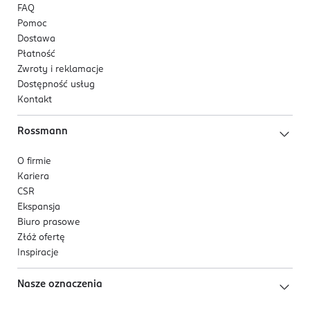
FAQ
sekretariat@nesperta.com
Pomoc
48613067772
Dostawa
PL-Polska
Płatność
Zwroty i reklamacje
Kod EAN
Dostępność usług
5 902751 470130
Kontakt
Rossmann
O firmie
Kariera
CSR
Ekspansja
Biuro prasowe
Złóż ofertę
Inspiracje
Nasze oznaczenia