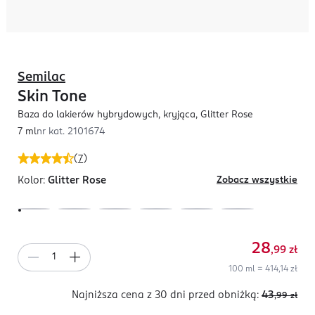
Semilac
Skin Tone
Baza do lakierów hybrydowych, kryjąca, Glitter Rose
7 ml
nr kat.
2101674
(
7
)
Kolor:
Glitter Rose
Zobacz wszystkie
28
,99
zł
100 ml = 414,14 zł
Najniższa cena z 30 dni
przed obniżką:
43
,99
zł