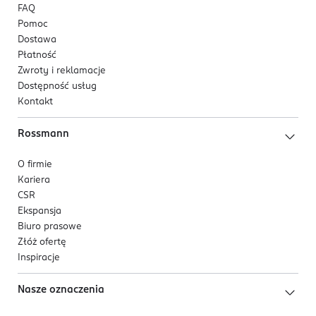
FAQ
Kod EAN
Pomoc
Dostawa
5 902751 470116
Płatność
Zwroty i reklamacje
Dostępność usług
Kontakt
Rossmann
O firmie
Kariera
CSR
Ekspansja
Biuro prasowe
Złóż ofertę
Inspiracje
Nasze oznaczenia