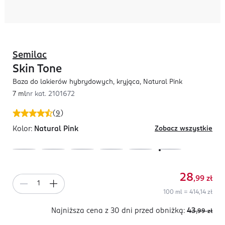
Semilac
Skin Tone
Baza do lakierów hybrydowych, kryjąca, Natural Pink
7 ml
nr kat.
2101672
(
9
)
Kolor:
Natural Pink
Zobacz wszystkie
28
,99
zł
100 ml = 414,14 zł
Najniższa cena z 30 dni
przed obniżką:
43
,99
zł