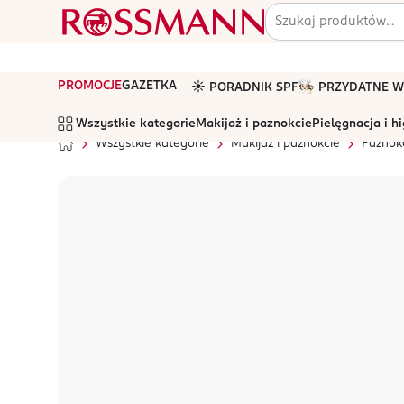
PROMOCJE
GAZETKA
☀️ PORADNIK SPF
🧑🏻‍🍳 PRZYDATNE
Wszystkie kategorie
Makijaż i paznokcie
Pielęgnacja i h
Wszystkie kategorie
Makijaż i paznokcie
Paznok