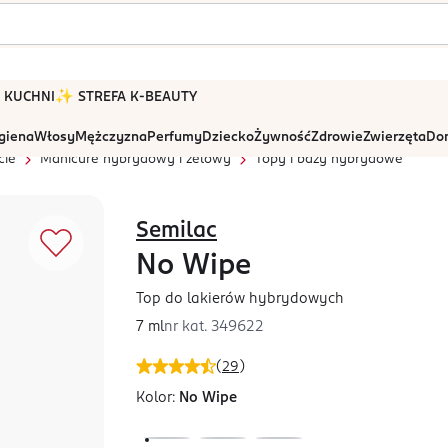
 W KUCHNI
✨ STREFA K-BEAUTY
igiena
Włosy
Mężczyzna
Perfumy
Dziecko
Żywność
Zdrowie
Zwierzęta
Dom
cie
Manicure hybrydowy i żelowy
Topy i bazy hybrydowe
Semilac
No Wipe
Top do lakierów hybrydowych
7 ml
nr kat.
349622
(
29
)
Kolor:
No Wipe