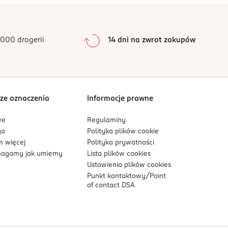
0
%
0
%
0
%
000 drogerii
14 dni na zwrot zakupów
0
%
Sortowanie wg
data: od najnowszej
ze oznaczenia
Informacje prawne
we
Regulaminy
ga
Polityka plików
cookie
 więcej
Polityka prywatności
agamy jak umiemy
Lista plików
cookies
Ustawienia plików
cookies
Punkt kontaktowy/
Point
of contact DSA