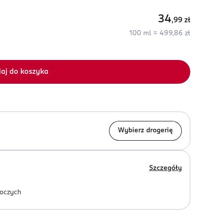
34
,99
zł
100 ml = 499,86 zł
aj do koszyka
Wybierz drogerię
Szczegóły
oczych