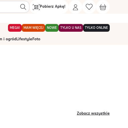
Pobierz Apkę!
MEGA!
MAM WIĘCEJ
NOWE
TYLKO U NAS
TYLKO ONLINE
 i ogród
Lifestyle
Foto
Zobacz wszystkie