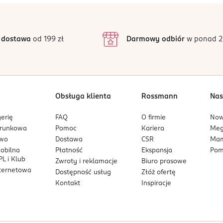
4,8
/5
rdzić w lampie UV/LED.
4
3
29 opinii
podstawie
inie są zweryfikowane zakupem.
2
 dostawa
od 199 zł
Darmowy odbiór
w ponad 2
1
Obsługa klienta
Rossmann
Nas
erię
FAQ
O firmie
No
arunkowa
Pomoc
Kariera
Me
owo
Dostawa
CSR
Mam
mobilna
Płatność
Ekspansja
Pom
L i Klub
Zwroty i reklamacje
Biuro prasowe
nternetowa
Dostępność usług
Złóż ofertę
Kontakt
Inspiracje