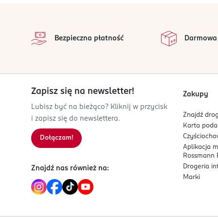
Może powodować reakcję alergiczną. Należy utwa
stopka
na 
OSOBA/PODMIOT ODPOWIEDZIALNY
Wszystkie op
Bezpieczna płatność
Darmowa
Nesperta Europe sp. z o.o.
ul. Obornicka 7
62-002 Jelonek
Kod EAN
Zapisz się na newsletter!
5 901867 976178
Zakupy
Lubisz być na bieżąco? Kliknij w przycisk
Znajdź drog
i zapisz się do newslettera.
Karta pod
Czyścioch
Dołączam!
Aplikacja 
Rossmann P
Drogeria i
Znajdź nas również na:
Marki