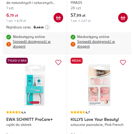
do naturalnych i sztucznych
FMA05
paznokci
1 szt.
28 szt.
6
57
,
79 zł
,
99 zł
1 szt. = 6,79 zł
1 szt. = 2,07 zł
Najniższa cena:
8
,49
zł
Niedostępny online
Niedostępny online
Sprawdź dostępność w
Sprawdź dostępność w
drogerii
drogerii
TYLKO U NAS
MEGA!
4,4
4,7
EWA SCHMITT
ProCare+
KILLYS
Love Your Beauty!
cążki do skórek
sztuczne paznokcie, Pink French