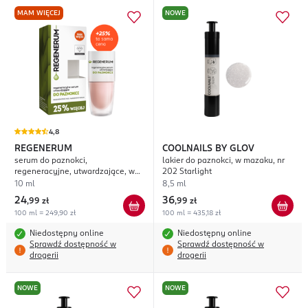
MAM WIĘCEJ
NOWE
4,8
REGENERUM
COOLNAILS BY GLOV
serum do paznokci,
lakier do paznokci, w mazaku, nr
regeneracyjne, utwardzające, w
202 Starlight
lakierze
10 ml
8,5 ml
24
36
,
99 zł
,
99 zł
100 ml = 249,90 zł
100 ml = 435,18 zł
Niedostępny online
Niedostępny online
Sprawdź dostępność w
Sprawdź dostępność w
drogerii
drogerii
NOWE
NOWE