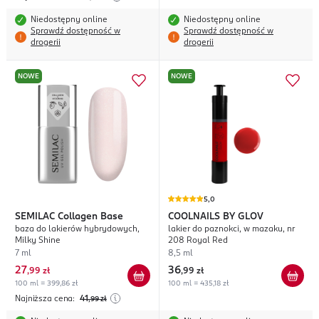
Niedostępny online
Niedostępny online
Sprawdź dostępność w
Sprawdź dostępność w
drogerii
drogerii
NOWE
NOWE
5,0
SEMILAC
Collagen Base
COOLNAILS BY GLOV
baza do lakierów hybrydowych,
lakier do paznokci, w mazaku, nr
Milky Shine
208 Royal Red
7 ml
8,5 ml
27
36
,
99 zł
,
99 zł
100 ml = 399,86 zł
100 ml = 435,18 zł
Najniższa cena:
41
,99
zł