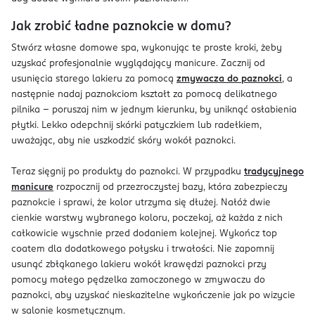
Jak zrobić ładne paznokcie w domu?
Stwórz własne domowe spa, wykonując te proste kroki, żeby
uzyskać profesjonalnie wyglądający manicure. Zacznij od
usunięcia starego lakieru za pomocą
zmywacza do paznokci
, a
następnie nadaj paznokciom kształt za pomocą delikatnego
pilnika – poruszaj nim w jednym kierunku, by uniknąć osłabienia
płytki. Lekko odepchnij skórki patyczkiem lub radełkiem,
uważając, aby nie uszkodzić skóry wokół paznokci.
Teraz sięgnij po produkty do paznokci. W przypadku
tradycyjnego
manicure
rozpocznij od przezroczystej bazy, która zabezpieczy
paznokcie i sprawi, że kolor utrzyma się dłużej. Nałóż dwie
cienkie warstwy wybranego koloru, poczekaj, aż każda z nich
całkowicie wyschnie przed dodaniem kolejnej. Wykończ top
coatem dla dodatkowego połysku i trwałości. Nie zapomnij
usunąć zbłąkanego lakieru wokół krawędzi paznokci przy
pomocy małego pędzelka zamoczonego w zmywaczu do
paznokci, aby uzyskać nieskazitelne wykończenie jak po wizycie
w salonie kosmetycznym.