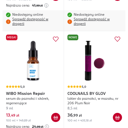
Najniższa cena:
41
,99
zł
Niedostępny online
Niedostępny online
Sprawdź dostępność w
Sprawdź dostępność w
drogerii
drogerii
MEGA!
NOWE
5,0
5,0
WIBO
Mission Repair
COOLNAILS BY GLOV
serum do paznokci i skórek,
lakier do paznokci, w mazaku, nr
regenerujące
206 Plum Noir
9 ml
8,5 ml
13
36
,
49 zł
,
99 zł
100 ml = 149,89 zł
100 ml = 435,18 zł
Najniższa cena:
24
,99
zł