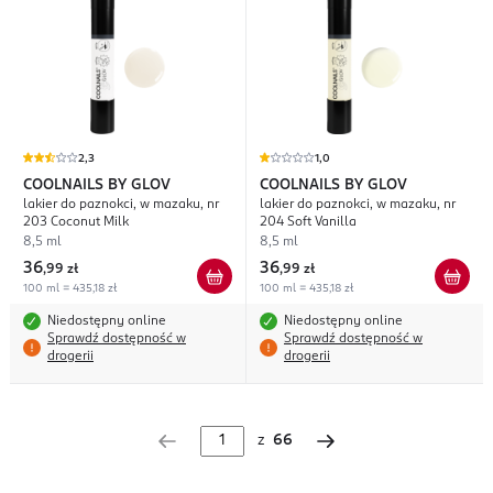
2,3
1,0
COOLNAILS BY GLOV
COOLNAILS BY GLOV
lakier do paznokci, w mazaku, nr
lakier do paznokci, w mazaku, nr
203 Coconut Milk
204 Soft Vanilla
8,5 ml
8,5 ml
36
36
,
99 zł
,
99 zł
100 ml = 435,18 zł
100 ml = 435,18 zł
Niedostępny online
Niedostępny online
Sprawdź dostępność w
Sprawdź dostępność w
drogerii
drogerii
z
66