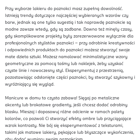
Przy wyborze lakieru do paznokci masz zupełną dowolność.
Istnieją trendy dotyczące najczęściej wybieranych wzorów czy
barw, jednak są one tylko sugestią i tak naprawdę paznokcie są
modne zawsze wtedy, gdy są zadbane. Dawno też minęły czasy,
gdy skomplikowane projekty były zarezerwowane wyłącznie dla
profesjonalnych stylistów paznokci – przy odrobinie kreatywności
i odpowiednich produktach do paznokci możesz stworzyć swoje
małe dzieła sztuki. Możesz namalować minimalistyczne wzory
geometryczne za pomocą taśmy lub naklejek, żeby uzyskać
czyste linie i nowoczesny styl. Eksperymentuj z przestrzenią,
pozostawiając odsłonięte części paznokci, by stworzyć szykowny i
wyróżniający się wygląd.
Manicure w domu to czysta zabawa! Sięgaj po metaliczne
akcenty lub brokatowe gradienty, jeśli chcesz dodać odrobiny
blasku. Mieszaj i dopasowuj różne odcienie w ramach palety
kolorów, co pozwoli Ci stworzyć efekty ombre lub przyciągające
wzrok kontrasty. Nie bój się eksperymentować z teksturami,
takimi jak matowe lakiery, pękające lub błyszczące wykończenia,
aby dodać wymiaru swoim paznokciom.