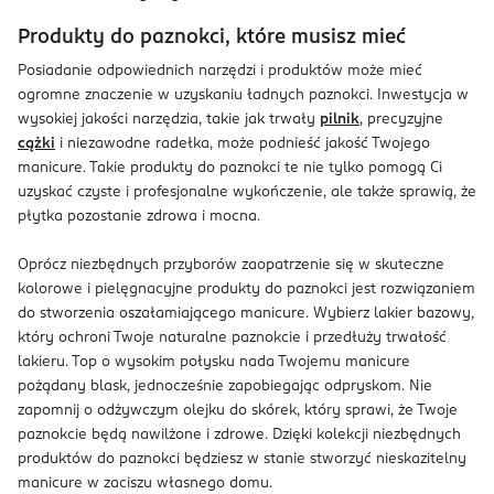
Produkty do paznokci, które musisz mieć
Posiadanie odpowiednich narzędzi i produktów może mieć
ogromne znaczenie w uzyskaniu ładnych paznokci. Inwestycja w
wysokiej jakości narzędzia, takie jak trwały
pilnik
, precyzyjne
cążki
i niezawodne radełka, może podnieść jakość Twojego
manicure. Takie produkty do paznokci te nie tylko pomogą Ci
uzyskać czyste i profesjonalne wykończenie, ale także sprawią, że
płytka pozostanie zdrowa i mocna.
Oprócz niezbędnych przyborów zaopatrzenie się w skuteczne
kolorowe i pielęgnacyjne produkty do paznokci jest rozwiązaniem
do stworzenia oszałamiającego manicure. Wybierz lakier bazowy,
który ochroni Twoje naturalne paznokcie i przedłuży trwałość
lakieru. Top o wysokim połysku nada Twojemu manicure
pożądany blask, jednocześnie zapobiegając odpryskom. Nie
zapomnij o odżywczym olejku do skórek, który sprawi, że Twoje
paznokcie będą nawilżone i zdrowe. Dzięki kolekcji niezbędnych
produktów do paznokci będziesz w stanie stworzyć nieskazitelny
manicure w zaciszu własnego domu.