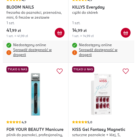
4,1
4,3
BLOOM NAILS
KILLYS
Everyday
frezarka do paznokci, przenośna,
cążki do skórek
mini, 6 frezów w zestawie
1 szt.
1 szt.
41
14
,
99 zł
,
99 zł
1 szt. = 41,99 zł
1 szt. = 14,99 zł
Niedostępny online
Niedostępny online
Sprawdź dostępność w
Sprawdź dostępność w
drogerii
drogerii
TYLKO U NAS
TYLKO U NAS
4,9
5,0
FOR YOUR BEAUTY
Manicure
KISS
Gel Fantasy Magnetic
pilnik do paznokci, profesjonalny,
sztuczne paznokcie + klej, S,