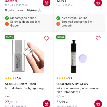
32
12
,
99 zł
,
49 zł
100 ml = 1099,67 zł
1 szt. = 12,49 zł
Najniższa cena:
49
,99
zł
Niedostępny online
Niedostępny online
Sprawdź dostępność w
Sprawdź dostępność w
drogerii
drogerii
NOWE
NOWE
5,0
3,9
SEMILAC
Extra Hard
COOLNAILS BY GLOV
baza do lakierów hybrydowych
lakier do paznokci, w mazaku, nr
209 Hologoddess
7 ml
8,5 ml
27
36
,
99 zł
,
99 zł
100 ml = 399,86 zł
100 ml = 435,18 zł