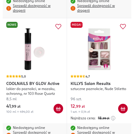
Niedostępny online
Niedostępny online
Sprawdź dostępność w
Sprawdź dostępność w
drogerii
drogerii
NOWE
MEGA!
5,0
4,7
COOLNAILS BY GLOV
Active
KILLYS
Salon Results
lakier do paznokci, w mazaku,
sztuczne paznokcie, Nude Stiletto
ochronny, nr 103 Rose Quartz
8,5 ml
96 szt.
41
12
,
99 zł
,
99 zł
100 ml = 494,00 zł
1 szt. = 0,14 zł
Najniższa cena:
18
,99
zł
Niedostępny online
Niedostępny online
Sprawdź dostępność w
Sprawdź dostępność w