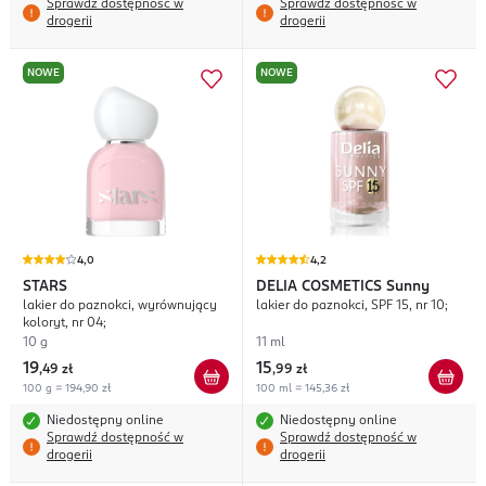
Sprawdź dostępność w
Sprawdź dostępność w
drogerii
drogerii
NOWE
NOWE
4,0
4,2
STARS
DELIA COSMETICS
Sunny
lakier do paznokci, wyrównujący
lakier do paznokci, SPF 15, nr 10;
koloryt, nr 04;
10 g
11 ml
19
15
,
49 zł
,
99 zł
100 g = 194,90 zł
100 ml = 145,36 zł
Niedostępny online
Niedostępny online
Sprawdź dostępność w
Sprawdź dostępność w
drogerii
drogerii