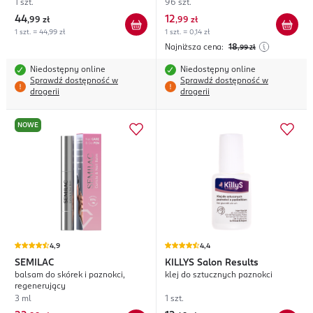
1 szt.
96 szt.
44
12
,
99 zł
,
99 zł
1 szt. = 44,99 zł
1 szt. = 0,14 zł
Najniższa cena:
18
,99
zł
Niedostępny online
Niedostępny online
Sprawdź dostępność w
Sprawdź dostępność w
drogerii
drogerii
NOWE
4,9
4,4
SEMILAC
KILLYS
Salon Results
balsam do skórek i paznokci,
klej do sztucznych paznokci
regenerujący
3 ml
1 szt.