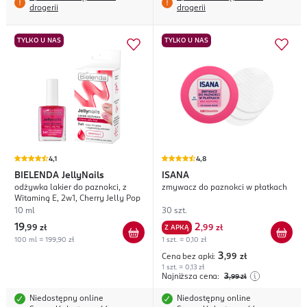
drogerii
drogerii
TYLKO U NAS
TYLKO U NAS
4,1
4,8
BIELENDA
JellyNails
ISANA
odżywka lakier do paznokci, z
zmywacz do paznokci w płatkach
Witaminą E, 2w1, Cherry Jelly Pop
10 ml
30 szt.
19
2
,
99 zł
Z APKĄ
,
99 zł
100 ml = 199,90 zł
1 szt. = 0,10 zł
3
Cena bez apki:
,99
zł
1 szt. = 0,13 zł
Najniższa cena:
3
,99
zł
Niedostępny online
Niedostępny online