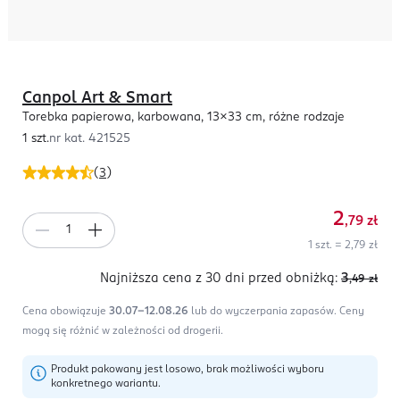
Canpol Art & Smart
Torebka papierowa, karbowana, 13x33 cm, różne rodzaje
1 szt.
nr kat.
421525
(
3
)
2
,79
zł
1 szt. = 2,79 zł
Najniższa cena z 30 dni
przed obniżką:
3
,49
zł
Cena obowiązuje
30.07-12.08.26
lub do wyczerpania zapasów.
Ceny
mogą się różnić w zależności od drogerii.
Produkt pakowany jest losowo, brak możliwości wyboru
konkretnego wariantu.