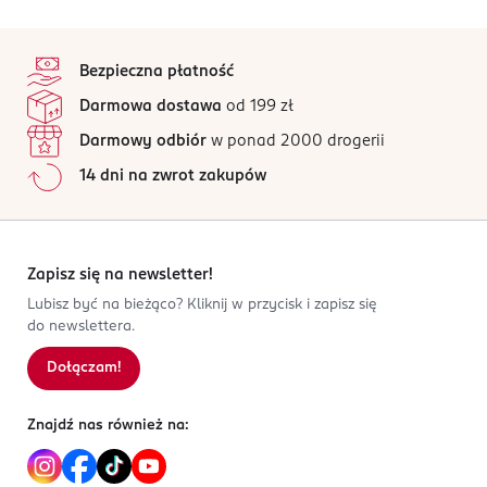
Szukasz konkretnego wariantu lub chcesz sprawdzić
Bukowska 34
pełną ofertę? Zapraszamy do najbliższej drogerii.
4,7
stopka
62-081
/5
Wysogotowo
Bezpieczna płatność
Torebka papierowa na prezenty. Kształt podłużny.
3 opinii
na podstawie
katarzyna.gwardys@canpol.poznan.pl
Darmowa dostawa
od 199 zł
Wszystkie opinie są zweryfikowane zakupem.
Kolor tektury, na całej szerokości napisy "BEST WISHES".
504103507
Darmowy odbiór
w ponad 2000 drogerii
PL-Polska
Jak działają opinie?
14 dni na zwrot zakupów
Kod EAN
5
0
%
5 907572 201185
4
0
%
3
0
%
2
0
%
Zapisz się na newsletter!
1
0
%
Lubisz być na bieżąco? Kliknij w przycisk i zapisz się
do newslettera.
Dołączam!
Sortowanie wg
data: od najnowszej
Znajdź nas również na: