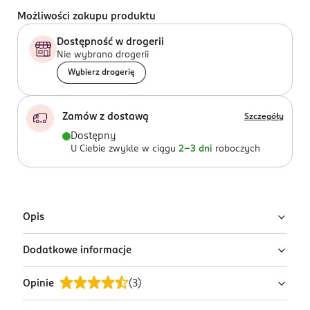
Możliwości zakupu produktu
Dostępność w drogerii
Nie wybrano drogerii
Wybierz drogerię
Zamów z dostawą
Szczegóły
Dostępny
U Ciebie zwykle w ciągu
2-3 dni
roboczych
Opis
Dodatkowe informacje
Uwaga: wysyłamy losowy wariant!
Produkt występuje w różnych wariantach i pakowany
Opinie
(
3
)
PRODUCENT/PODMIOT ODPOWIEDZIALNY
jest losowo. Zdjęcia pokazują przykładowe warianty.
Canpol Art&Smart spółka komandytowa