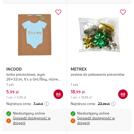
INCOOD
METREX
torba prezentowa, wym.
zestaw do pakowania prezentów
26x32cm, It's a Girl/Boy, różne
rodzaje
1 szt.
1 szt.
5
18
,
99 zł
,
99 zł
1 szt. = 5,99 zł
1 szt. = 18,99 zł
Najniższa cena:
7
Najniższa cena:
23
,49
zł
,99
zł
Niedostępny online
Niedostępny online
Sprawdź dostępność w
Sprawdź dostępność w
drogerii
drogerii