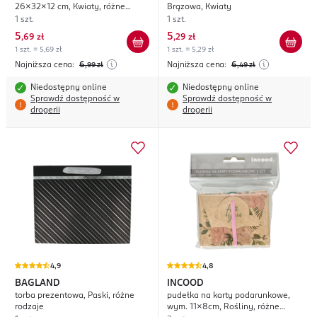
26x32x12 cm, Kwiaty, różne
Brązowa, Kwiaty
rodzaje
1 szt.
1 szt.
5
5
,
69 zł
,
29 zł
1 szt. = 5,69 zł
1 szt. = 5,29 zł
Najniższa cena:
6
Najniższa cena:
6
,99
zł
,49
zł
Niedostępny online
Niedostępny online
Sprawdź dostępność w
Sprawdź dostępność w
drogerii
drogerii
4,9
4,8
BAGLAND
INCOOD
torba prezentowa, Paski, różne
pudełka na karty podarunkowe,
rodzaje
wym. 11x8cm, Rośliny, różne