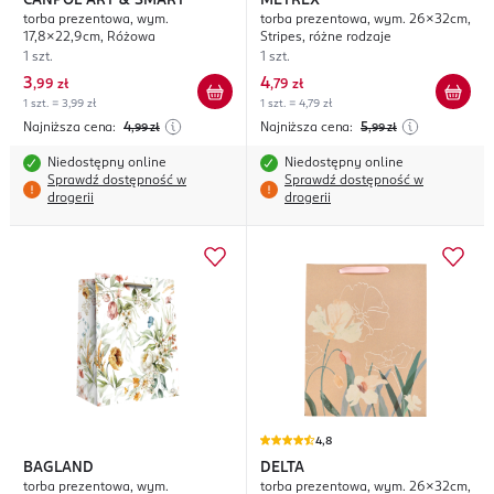
CANPOL ART & SMART
METREX
torba prezentowa, wym.
torba prezentowa, wym. 26x32cm,
17,8x22,9cm, Różowa
Stripes, różne rodzaje
1 szt.
1 szt.
3
4
,
99 zł
,
79 zł
1 szt. = 3,99 zł
1 szt. = 4,79 zł
Najniższa cena:
4
Najniższa cena:
5
,99
zł
,99
zł
Niedostępny online
Niedostępny online
Sprawdź dostępność w
Sprawdź dostępność w
drogerii
drogerii
4,8
BAGLAND
DELTA
torba prezentowa, wym.
torba prezentowa, wym. 26x32cm,