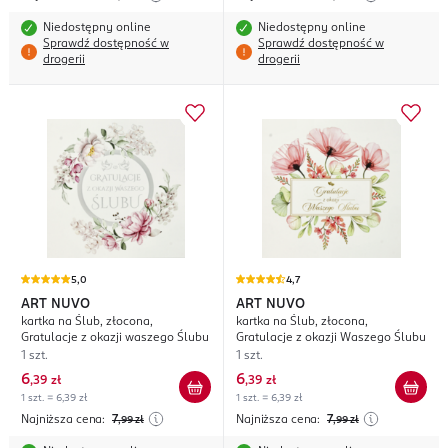
Niedostępny online
Niedostępny online
Sprawdź dostępność w
Sprawdź dostępność w
drogerii
drogerii
5,0
4,7
ART NUVO
ART NUVO
kartka na Ślub, złocona,
kartka na Ślub, złocona,
Gratulacje z okazji waszego Ślubu
Gratulacje z okazji Waszego Ślubu
1 szt.
1 szt.
6
6
,
39 zł
,
39 zł
1 szt. = 6,39 zł
1 szt. = 6,39 zł
Najniższa cena:
7
Najniższa cena:
7
,99
zł
,99
zł