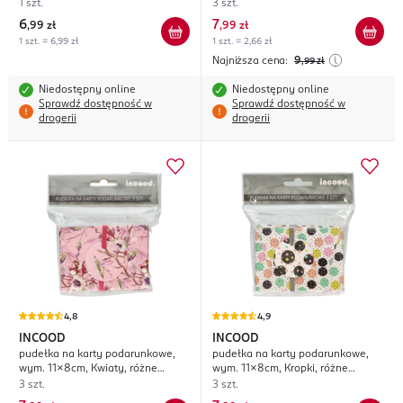
rodzaje
1 szt.
3 szt.
6
7
,
99 zł
,
99 zł
1 szt. = 6,99 zł
1 szt. = 2,66 zł
Najniższa cena:
9
,99
zł
Niedostępny online
Niedostępny online
Sprawdź dostępność w
Sprawdź dostępność w
drogerii
drogerii
4,8
4,9
INCOOD
INCOOD
pudełka na karty podarunkowe,
pudełka na karty podarunkowe,
wym. 11x8cm, Kwiaty, różne
wym. 11x8cm, Kropki, różne
rodzaje
rodzaje
3 szt.
3 szt.