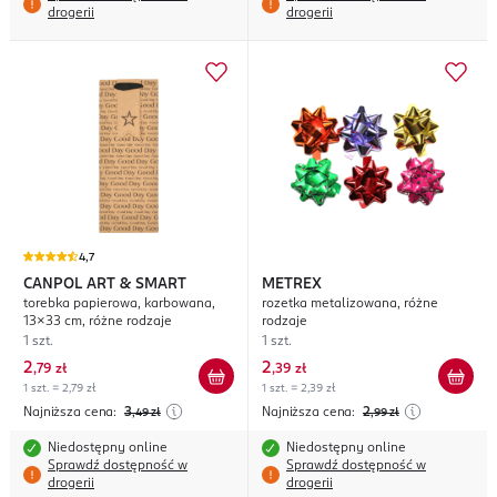
drogerii
drogerii
4,7
CANPOL ART & SMART
METREX
torebka papierowa, karbowana,
rozetka metalizowana, różne
13x33 cm, różne rodzaje
rodzaje
1 szt.
1 szt.
2
2
,
79 zł
,
39 zł
1 szt. = 2,79 zł
1 szt. = 2,39 zł
Najniższa cena:
3
Najniższa cena:
2
,49
zł
,99
zł
Niedostępny online
Niedostępny online
Sprawdź dostępność w
Sprawdź dostępność w
drogerii
drogerii