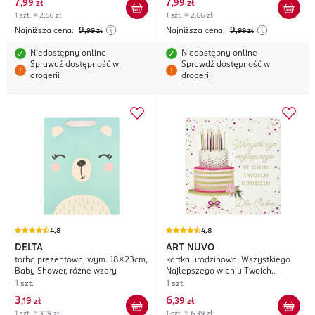
7
7
,
99 zł
,
99 zł
1 szt. = 2,66 zł
1 szt. = 2,66 zł
Najniższa cena:
9
Najniższa cena:
9
,99
zł
,99
zł
Niedostępny online
Niedostępny online
Sprawdź dostępność w
Sprawdź dostępność w
drogerii
drogerii
4,8
4,8
DELTA
ART NUVO
torba prezentowa, wym. 18x23cm,
kartka urodzinowa, Wszystkiego
Baby Shower, różne wzory
Najlepszego w dniu Twoich
urodzin
1 szt.
1 szt.
3
6
,
19 zł
,
39 zł
1 szt. = 3,19 zł
1 szt. = 6,39 zł