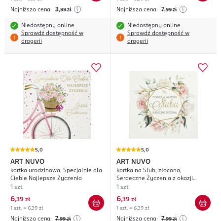
Najniższa cena:
3
Najniższa cena:
7
,99
zł
,99
zł
Niedostępny online
Niedostępny online
Sprawdź dostępność w
Sprawdź dostępność w
drogerii
drogerii
5,0
5,0
ART NUVO
ART NUVO
kartka urodzinowa, Specjalnie dla
kartka na Ślub, złocona,
Ciebie Najlepsze Życzenia
Serdeczne Życzenia z okazji
Waszego Ślubu
1 szt.
1 szt.
6
6
,
39 zł
,
39 zł
1 szt. = 6,39 zł
1 szt. = 6,39 zł
Najniższa cena:
7
Najniższa cena:
7
,99
zł
,99
zł