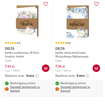
5,0
5,0
DELTA
DELTA
kartka urodzinowa, W Dniu
kartka okolicznościowa,
Urodzin, bukiet
Wszystkiego Najlepszego
1 szt.
1 szt.
7
7
,
99 zł
,
99 zł
1 szt. = 7,99 zł
1 szt. = 7,99 zł
Najniższa cena:
9
Najniższa cena:
9
,99
zł
,99
zł
Niedostępny online
Niedostępny online
Sprawdź dostępność w
Sprawdź dostępność w
drogerii
drogerii