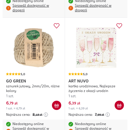
Niedostępny online
Niedostępny online
Sprawdź dostępność w
Sprawdź dostępność w
drogerii
drogerii
5,0
5,0
GO GREEN
ART NUVO
sznurek jutowy, 2mm/20m, różne
kartka urodzinowa, Najlepsze
kolory
życzenia z okazji urodzin
1 szt.
1 szt.
6
6
,
79 zł
,
39 zł
1 szt. = 6,79 zł
1 szt. = 6,39 zł
Najniższa cena:
8
Najniższa cena:
7
,49
zł
,99
zł
Niedostępny online
Niedostępny online
Sprawdź dostępność w
Sprawdź dostępność w