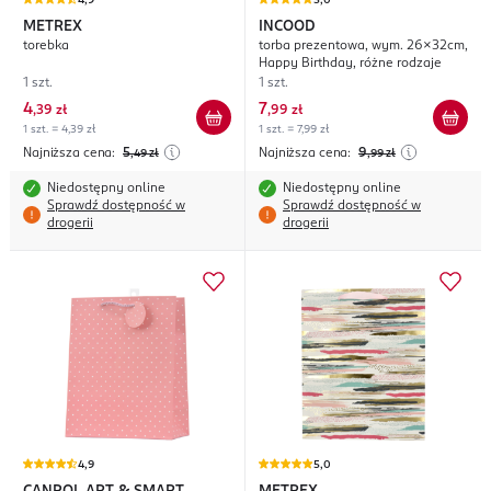
4,9
5,0
METREX
INCOOD
torebka
torba prezentowa, wym. 26x32cm,
Happy Birthday, różne rodzaje
1 szt.
1 szt.
4
7
,
39 zł
,
99 zł
1 szt. = 4,39 zł
1 szt. = 7,99 zł
Najniższa cena:
5
Najniższa cena:
9
,49
zł
,99
zł
Niedostępny online
Niedostępny online
Sprawdź dostępność w
Sprawdź dostępność w
drogerii
drogerii
4,9
5,0